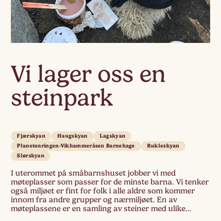
Vi lager oss en
steinpark
Fjærskyan
Haugskyan
Lagskyan
Planetenringen-Vikhammeråsen Barnehage
Rukleskyan
Slørskyan
I uterommet på småbarnshuset jobber vi med
møteplasser som passer for de minste barna. Vi tenker
også miljøet er fint for folk i alle aldre som kommer
innom fra andre grupper og nærmiljøet. En av
møteplassene er en samling av steiner med ulike
motiver av dyr som hører hjemme i nærmiljøet og i det