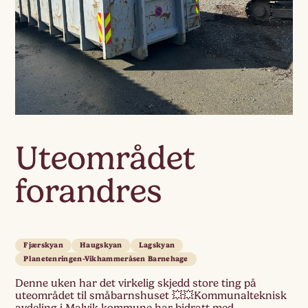
Uteområdet
forandres
Fjærskyan
Haugskyan
Lagskyan
Planetenringen-Vikhammeråsen Barnehage
Denne uken har det virkelig skjedd store ting på
uteområdet til småbarnshuset 💥💥Kommunalteknisk
avdeling i Malvik kommune har bidratt med