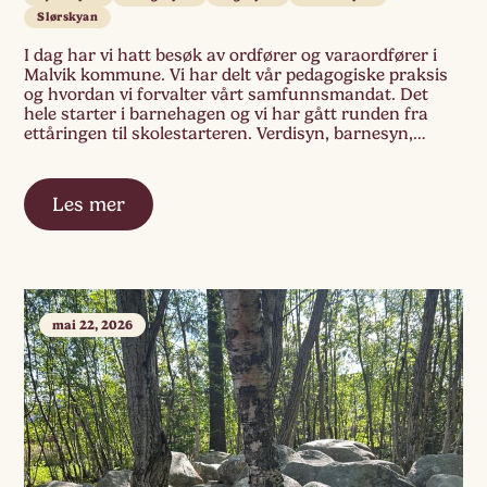
Slørskyan
I dag har vi hatt besøk av ordfører og varaordfører i
Malvik kommune. Vi har delt vår pedagogiske praksis
og hvordan vi forvalter vårt samfunnsmandat. Det
hele starter i barnehagen og vi har gått runden fra
ettåringen til skolestarteren. Verdisyn, barnesyn,
arbeidsmåter og refleksjonskultur. Vi takker for deres
nysgjerrighet.
Les mer
mai 22, 2026