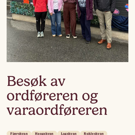
Besøk av
ordføreren og
varaordføreren
Fjærskyan
Haugskyan
Lagskyan
Rukleskyan