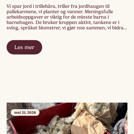
Vi spar jord i trillebåra, triller fra jordhaugen til
pallekarmene, vi planter og vanner. Meningsfulle
arbeidsoppgaver er viktig for de minste barna i
barnehagen. De bruker kroppen aktivt, tankene er i
sving, språket blomstrer, vi gjør noe sammen, vi bidrar,
og er en del av fellesskapet. Læringsprosessene
kommer naturlig når vi ser sammenhengene i naturen.
[…]
Les mer
mai 21, 2026