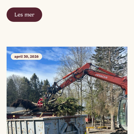
kopp kaffe. Vi deler erfaringer og lærer av hverandre
på tvers av gruppene. Tusen tusen takk🫶🏼
Les mer
april 30, 2026