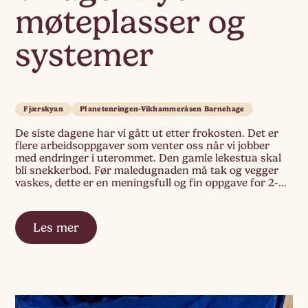
møteplasser og
systemer
Fjærskyan
Planetenringen-Vikhammeråsen Barnehage
De siste dagene har vi gått ut etter frokosten. Det er
flere arbeidsoppgaver som venter oss når vi jobber
med endringer i uterommet. Den gamle lekestua skal
bli snekkerbod. Før maledugnaden må tak og vegger
vaskes, dette er en meningsfull og fin oppgave for 2-
åringen. Først må vi ta ut alt av ting før vi […]
Les mer