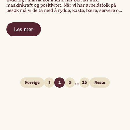
maskinkraft og positivitet. Når vi har arbeidsfolk på
besøk må vi delta med å rydde, kaste, bære, servere og
finne løsninger sammen. Det er fint å få inn andre
yrkesgrupper som skaper i barnehagen vår. […]
Les mer
…
Forrige
1
2
3
25
Neste
Sidepaginering