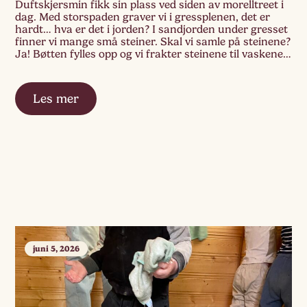
Duftskjersmin fikk sin plass ved siden av morelltreet i
dag. Med storspaden graver vi i gressplenen, det er
hardt… hva er det i jorden? I sandjorden under gresset
finner vi mange små steiner. Skal vi samle på steinene?
Ja! Bøtten fylles opp og vi frakter steinene til vaskene
våre. Vi henter vann og vasker dem, […]
Les mer
juni 5, 2026