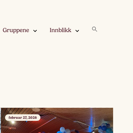
Gruppene
Innblikk
rskya –
Innblikk
åringen
Fjærskyan
gskya –
ringen
Haugskyan
leskya –
Rukleskyan
åringen
Slørskyan
februar 27, 2026
skya –
eåringen