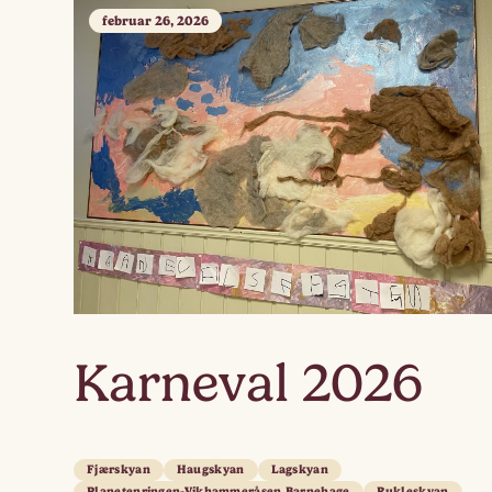
februar 26, 2026
Karneval 2026
Fjærskyan
Haugskyan
Lagskyan
Planetenringen-Vikhammeråsen Barnehage
Rukleskyan