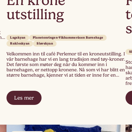
En krone
utstilling
t
g
har
Lagskyan
Planetenringen-Vikhammeråsen Barnehage
 er
Rukleskyan
Slørskyan
S
Velkommen inn til café Perlemor til en kroneutstilling. I
vår barnehage har vi en lang tradisjon med tøy-kroner.
Sto
Det første som møter deg når du kommer inn i
har
barnehagen, er nettopp kronene. Nå som vi har blitt en
ska
større barnehage, kjenner vi at tiden er inne for en
ar
fornyelse. Med egne hus for store og […]
fr
all
seg
Les mer