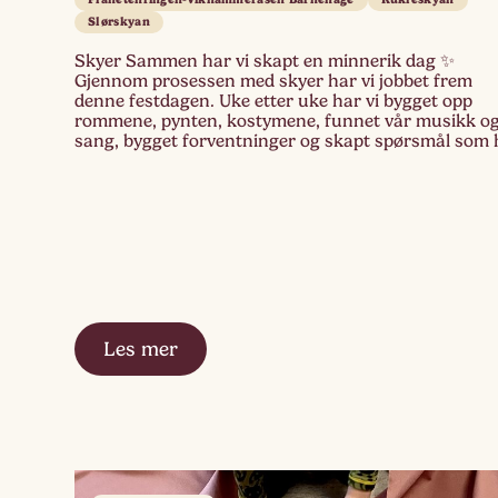
Slørskyan
Skyer Sammen har vi skapt en minnerik dag ✨
Gjennom prosessen med skyer har vi jobbet frem
denne festdagen. Uke etter uke har vi bygget opp
rommene, pynten, kostymene, funnet vår musikk o
sang, bygget forventninger og skapt spørsmål som 
vært fin å ha med i dialogen rundt denne dagen. Det
fint å […]
Les mer