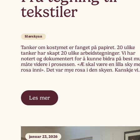
tekstiler
Slørskyan
Tanker om kostymet er fanget på papiret. 20 ulike
tanker har skapt 20 ulike arbeidstegninger. Vi har
notert og dokumentert for å kunne bidra på best mu
måte videre i prosessen. «Æ skal være en lilla sky m
rosa inni». Det var mye rosa i den skyen. Kanskje vi
trenger rosa stoff og male lilla […]
Les mer
januar 23, 2026