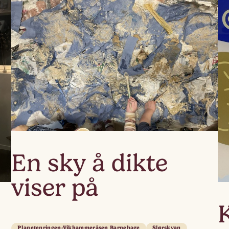
En sky å dikte
viser på
Planetenringen-Vikhammeråsen Barnehage
Slørskyan