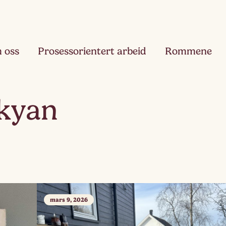
 oss
Prosessorientert arbeid
Rommene
Fjæ
skyan
Ett
Hau
Toå
Ruk
Tre
mars 9, 2026
Slør
Fir