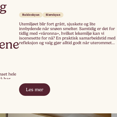
g
Rukleskyan
Slørskyan
Utemiljøet blir fort grått, sjuskete og lite
innbydende når snøen smelter. Samtidig er det for
tidlig med «våronna», hvilket lekemiljø kan vi
iscenesette for nå? En praktisk samarbeidstid med
ene
refleksjon og valg gjør alltid godt når uterommet
skal dekkes på nytt og på nytt. Rundt oss kjennes
iveren hos barna som tripper med bena og […]
maet hele
Nå har
ver hvordan
t fokus på
Les mer
 denne