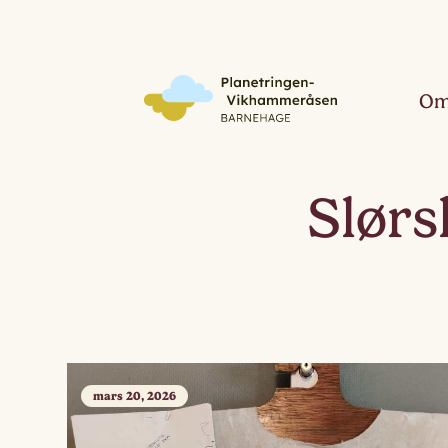
Om
Slør
mars 20, 2026