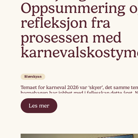
Oppsummering o
refleksjon fra
prosessen med
karnevalskostym
Slørskyan
Temaet for karneval 2026 var ‘skyer’, det samme te
barnehagen har jobbet med i fellesskap dette året. 
støvet lagt seg etter karnevalet, og vi reflekterer o
vi jobbet oss frem mot den store dagen, med spesiel
Les mer
kostymeprosessen. De ulike fasene På Slørskya har
prosessen bestått av flere faser. […]