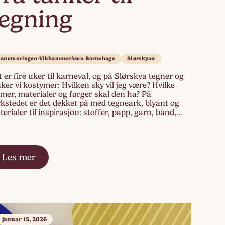
tegning
lanetenringen-Vikhammeråsen Barnehage
Slørskyan
 er fire uker til karneval, og på Slørskya tegner og
ker vi kostymer: Hvilken sky vil jeg være? Hvilke
mer, materialer og farger skal den ha? På
kstedet er det dekket på med tegneark, blyant og
erialer til inspirasjon: stoffer, papp, garn, bånd,
tter og små filtskyer. Et stykke tyll er drapert på en
Les mer
januar 15, 2026