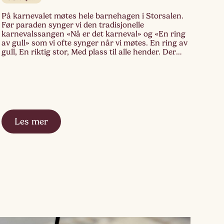
På karnevalet møtes hele barnehagen i Storsalen.
Før paraden synger vi den tradisjonelle
karnevalssangen «Nå er det karneval» og «En ring
av gull» som vi ofte synger når vi møtes. En ring av
gull, En riktig stor, Med plass til alle hender. Der
ingen er størst Der ingen er minst Der ingen er
først, Der […]
Les mer