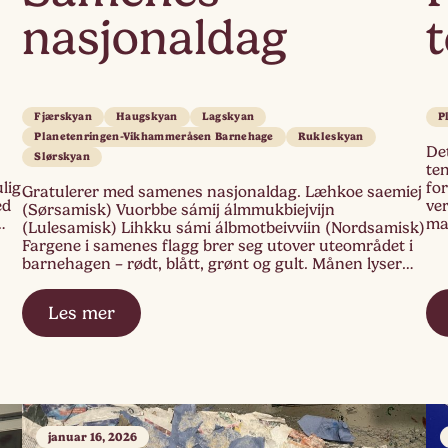
nasjonaldag
Fjærskyan
Haugskyan
Lagskyan
P
Planetenringen-Vikhammeråsen Barnehage
Rukleskyan
Det
Slørskyan
ten
lig
for
Gratulerer med samenes nasjonaldag. Læhkoe saemiej
ed
ver
(Sørsamisk) Vuorbbe sámij álmmukbiejvijn
mat
(Lulesamisk) Lihkku sámi álbmotbeivviin (Nordsamisk)
gli
Fargene i samenes flagg brer seg utover uteområdet i
[…]
barnehagen – rødt, blått, grønt og gult. Månen lyser
opp vinterhimmelen, mens sola er på vei opp. «Den
delte sirkelen som preger flagget er et gammelt samisk
Les mer
symbol som her symboliserer […]
januar 16, 2026