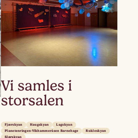
Lagskyan
skya –
åringen
Vi samles i
storsalen
Fjærskyan
Haugskyan
Lagskyan
Planetenringen-Vikhammeråsen Barnehage
Rukleskyan
Slørskyan