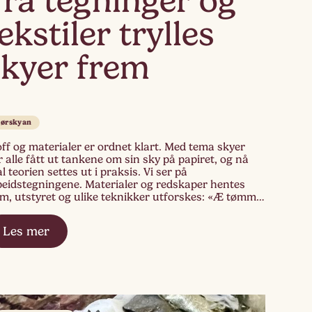
Fra tegninger og
ekstiler trylles
skyer frem
lørskyan
ff og materialer er ordnet klart. Med tema skyer
 alle fått ut tankene om sin sky på papiret, og nå
l teorien settes ut i praksis. Vi ser på
beidstegningene. Materialer og redskaper hentes
em, utstyret og ulike teknikker utforskes: «Æ tømme
 malinga oppå, æ!» Oj, det ble veldig bløtt. Han ser
 […]
Les mer