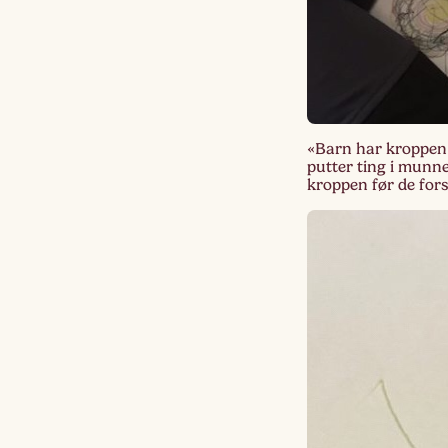
«Barn har kroppen o
putter ting i munn
kroppen før de fo