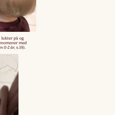
 lukter på og
 fenomener med
n 0-2 år,
s.19).