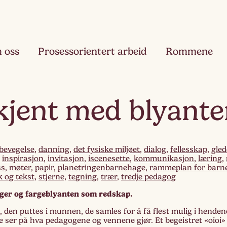
 oss
Prosessorientert arbeid
Rommene
Fjæ
 kjent med blyant
Ett
Hau
Toå
bevegelse
,
danning
,
det fysiske miljøet
,
dialog
,
fellesskap
,
gled
,
inspirasjon
,
invitasjon
,
iscenesette
,
kommunikasjon
,
læring
,
ss
,
møter
,
papir
,
planetringenbarnehage
,
rammeplan for barn
Ruk
k og tekst
,
stjerne
,
tegning
,
trær
,
tredje pedagog
Tre
rger og fargeblyanten som redskap.
Slør
n, den puttes i munnen, de samles for å få flest mulig i henden
Fir
e ser på hva pedagogene og vennene gjør. Et begeistret «oioi»