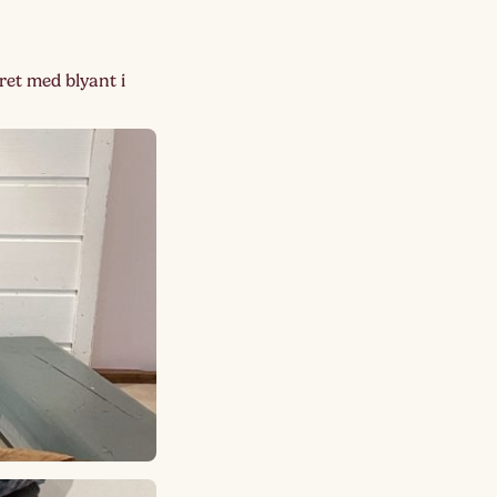
Lagskyan
skya –
åringen
ret med blyant i