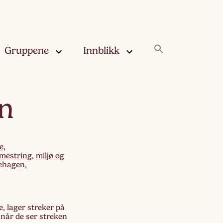
Gruppene
Innblikk
rskya –
Innblikk
en
åringen
Fjærskyan
gskya –
ringen
Haugskyan
e
,
mestring
,
miljø og
ehagen
,
leskya –
Rukleskyan
åringen
Slørskyan
skya –
e, lager streker på
eåringen
 når de ser streken