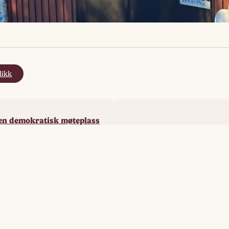
likk
 en demokratisk møteplass
ruppe
rtikler om søvn
Storsalen dekkes til VM