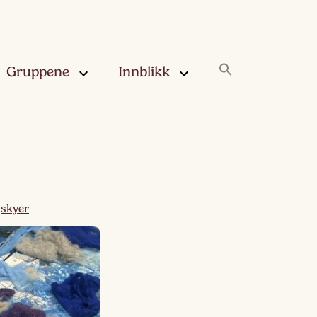
Gruppene
Innblikk
rskya –
Innblikk
åringen
Fjærskyan
gskya –
ringen
Haugskyan
,
skyer
leskya –
Rukleskyan
åringen
Slørskyan
skya –
eåringen