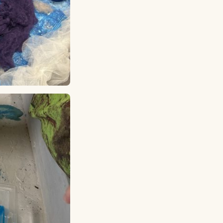
Lagskyan
skya –
åringen