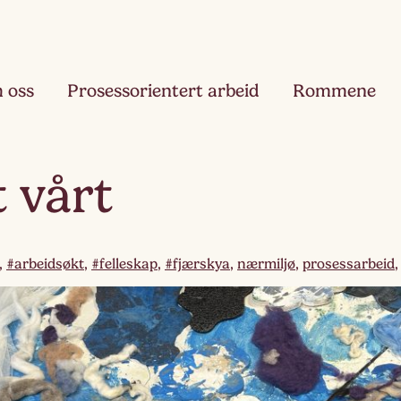
 oss
Prosessorientert arbeid
Rommene
Fjæ
t vårt
Ett
Hau
Toå
,
#arbeidsøkt
,
#felleskap
,
#fjærskya
,
nærmiljø
,
prosessarbeid
Ruk
Tre
Slør
Fir