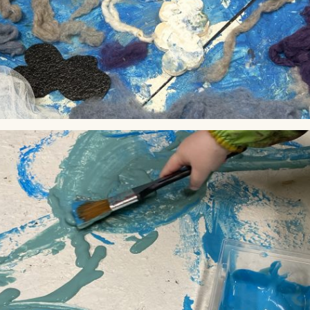
Lag
Fem