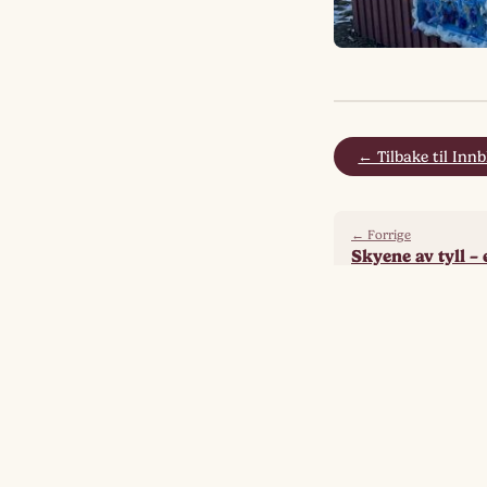
← Tilbake til Innb
← Forrige
Skyene av tyll –
Flere fra samme g
God sommer!
A