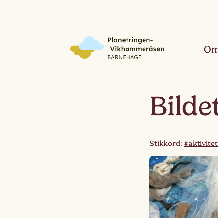
Om
Bilde
Stikkord:
#aktivitet