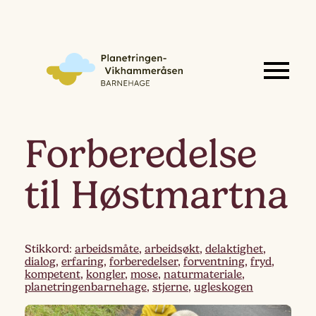
Forberedelse
til Høstmartna
Stikkord:
arbeidsmåte
,
arbeidsøkt
,
delaktighet
,
dialog
,
erfaring
,
forberedelser
,
forventning
,
fryd
,
kompetent
,
kongler
,
mose
,
naturmateriale
,
planetringenbarnehage
,
stjerne
,
ugleskogen