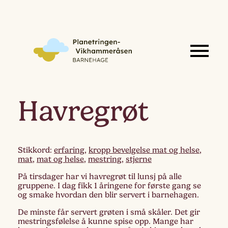
Havregrøt
Stikkord:
erfaring
,
kropp bevelgelse mat og helse
,
mat
,
mat og helse
,
mestring
,
stjerne
På tirsdager har vi havregrøt til lunsj på alle
gruppene. I dag fikk 1 åringene for første gang se
og smake hvordan den blir servert i barnehagen.
De minste får servert grøten i små skåler. Det gir
mestringsfølelse å kunne spise opp. Mange har