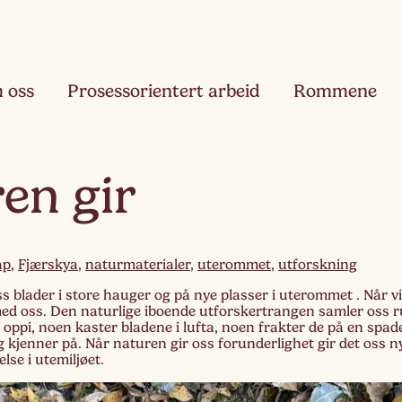
 oss
Prosessorientert arbeid
Rommene
Fjæ
en gir
Ett
Hau
Toå
ap
,
Fjærskya
,
naturmaterialer
,
uterommet
,
utforskning
 blader i store hauger og på nye plasser i uterommet . Når vi
Ruk
med oss. Den naturlige iboende utforskertrangen samler oss
Tre
 oppi, noen kaster bladene i lufta, noen frakter de på en spade
 kjenner på. Når naturen gir oss forunderlighet gir det oss n
else i utemiljøet.
Slør
Fir