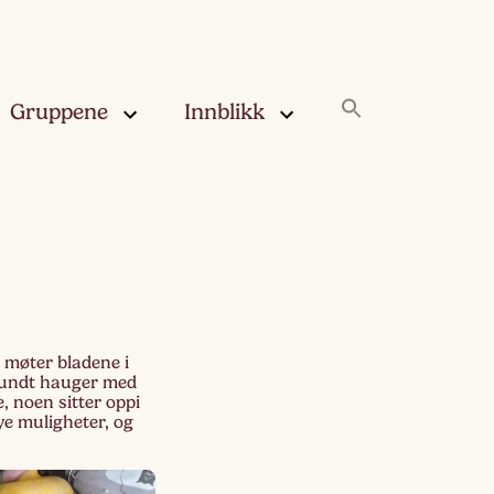
Gruppene
Innblikk
rskya –
Innblikk
åringen
Fjærskyan
gskya –
ringen
Haugskyan
 møter bladene i
leskya –
Rukleskyan
 rundt hauger med
åringen
, noen sitter oppi
ye muligheter, og
Slørskyan
skya –
eåringen