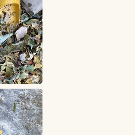
Lagskyan
skya –
åringen