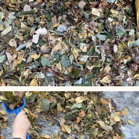
Lag
Fem