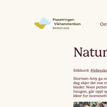
Om
Natur
Stikkord:
#fellessk
Stormen Amy ga oss
dag skjer det noe 
blader. Noen putter
haugen, går oppi og
ideer for iscenesett