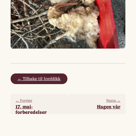
← Tilbake til Innblikk
← Forrige
Neste →
17. mai-
Hagen vår
forberedelser