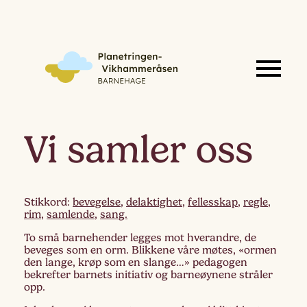
Vi samler oss
Stikkord:
bevegelse
,
delaktighet
,
fellesskap
,
regle
,
rim
,
samlende
,
sang.
To små barnehender legges mot hverandre, de
beveges som en orm. Blikkene våre møtes, «ormen
den lange, krøp som en slange…» pedagogen
bekrefter barnets initiativ og barneøynene stråler
opp.