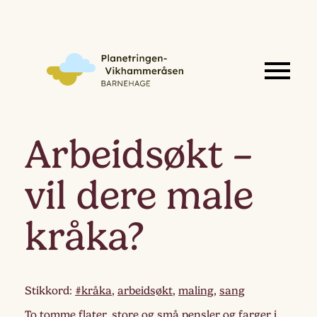
Arbeidsøkt –
vil dere male
kråka?
Stikkord:
#kråka
,
arbeidsøkt
,
maling
,
sang
To tomme flater, store og små pensler og farger i