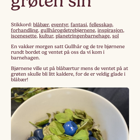
grøten sin
Stikkord:
blåbær
,
eventyr
,
fantasi
,
fellesskap
,
forhandling
,
gullhårogdetrebjørnene
,
inspirasjon
,
iscenesette
,
kultur
,
planetringenbarnehage
,
sol
En vakker morgen satt Gullhår og de tre bjørnene
rundt bordet og ventet på oss da vi kom i
barnehagen.
Bjørnene ville ut på blåbærtur mens de ventet på at
grøten skulle bli litt kaldere, for de er veldig glade i
blåbær!