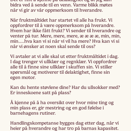
bidra ved å sende til en venn. Varme blikk møtes
når vi gir av vår oppmerksom til hverandre.
Når fruktmåltidet har startet vil alle ha frukt. Vi
oppfordrer til å være oppmerksom på hverandre.
Hvem har ikke fått frukt? Vi sender til hverandre og
venter på tur. Mere, mere, mere, æ æ æ æ, min, min,
min…..hva kan vi si når vi vil ha mere? Hva kan vi si
når vi ønsker at noen skal sende til oss?
Vi avtaler at vi alle skal ut etter fruktmåltidet i dag.
I dag trenger vi ullklær og regnklær. Vi oppfordrer
alle til å finne sine ullklær i skuffen sin. Vi stiller
spørsmål og motiverer til delaktighet, finne sin
egen motor.
Kan du hente støvlene dine? Har du ullsokker med?
Er inneskoene satt på plass?
Å kjenne på å ha oversikt over hvor mine ting og
min plass er, gir mestring og en god følelse i
barnehagens rutiner.
Handlingskompetanse bygges dag etter dag, når vi
heier på hverandre og har tro på barnas kapasitet.