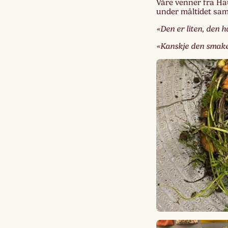
Våre venner fra Hau
under måltidet sa
«Den er liten, den h
«Kanskje den smaker