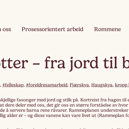
 oss
Prosessorientert arbeid
Rommene
Fjæ
tter – fra jord til
Ett
Hau
Toå
,
#felleskap
,
#foreldresamarbeid
,
Fjærskya
,
Haugskya
,
kropp 
Ruk
skjellige fasonger med jord og stilk på. Kortreist fra hagen til
Tre
at dere deler med oss, det gir oss en større forståelse av h
glede å servere barna rene råvarer. Rammeplanen understreker
idlig alder er – og disse vanene kan vare livet ut (Rammeplan 
Slør
Fir