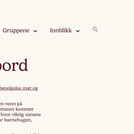
Gruppene
Innblikk
rskya –
Innblikk
 bord
åringen
Fjærskyan
gskya –
ringen
Haugskyan
bevelgelse mat og
leskya –
Rukleskyan
 en venn på
åringen
vor maten kommer
 hvor viktig vanene
Slørskyan
for barnehagen,
skya –
eåringen