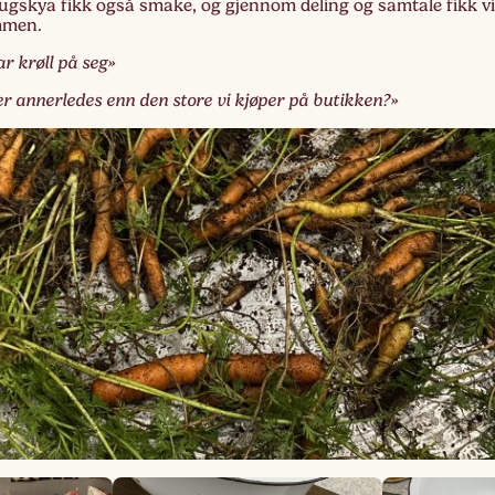
gskya fikk også smake, og gjennom deling og samtale fikk vi 
mmen.
Lag
ar krøll på seg»
Fem
 annerledes enn den store vi kjøper på butikken?»