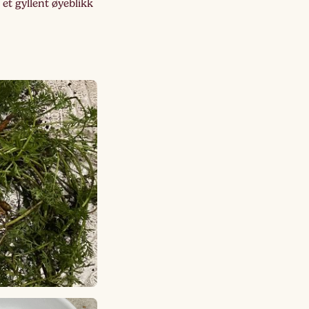
Lagskyan
et gyllent øyeblikk
skya –
åringen