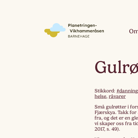
Om
Gulrø
Stikkord:
#danning
helse
,
råvarer
Små gulrøtter i for
Fjærskya. Takk for 
fra, og det er en 
vi skaper oss fra t
2017, s. 49).