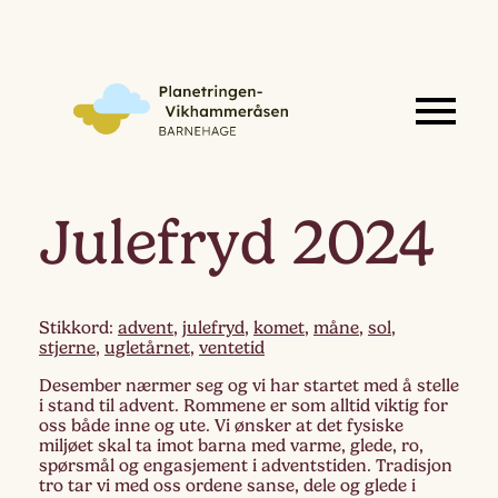
Julefryd 2024
Stikkord:
advent
,
julefryd
,
komet
,
måne
,
sol
,
stjerne
,
ugletårnet
,
ventetid
Desember nærmer seg og vi har startet med å stelle
i stand til advent. Rommene er som alltid viktig for
oss både inne og ute. Vi ønsker at det fysiske
miljøet skal ta imot barna med varme, glede, ro,
spørsmål og engasjement i adventstiden. Tradisjon
tro tar vi med oss ordene sanse, dele og glede i