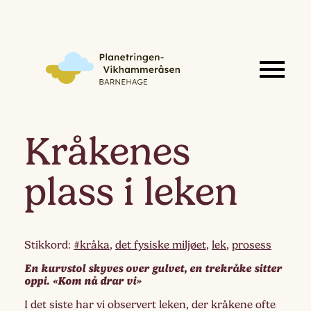
Kråkenes
plass i leken
Stikkord:
#kråka
,
det fysiske miljøet
,
lek
,
prosess
En kurvstol skyves over gulvet, en trekråke sitter
oppi. «Kom nå drar vi»
I det siste har vi observert leken, der kråkene ofte