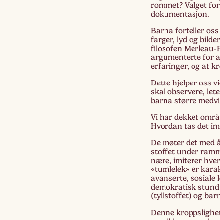
rommet? Valget for 
dokumentasjon.
Barna forteller oss
farger, lyd og bild
filosofen Merleau-P
argumenterte for a
erfaringer, og at k
Dette hjelper oss vi
skal observere, lete
barna større medvir
Vi har dekket områ
Hvordan tas det im
De møter det med å 
stoffet under ramma
nære, imiterer hver
«tumlelek» er kara
avanserte, sosiale 
demokratisk stund,
(tyllstoffet) og ba
Denne kroppslighete