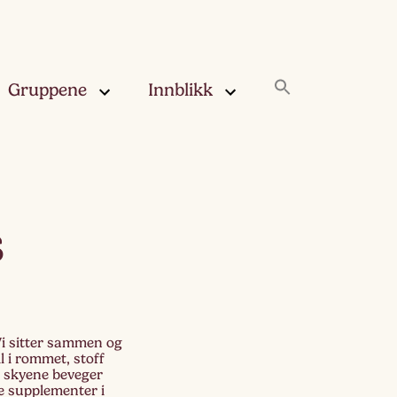
Gruppene
Innblikk
rskya –
Innblikk
åringen
Fjærskyan
s
gskya –
ringen
Haugskyan
leskya –
Rukleskyan
åringen
 Vi sitter sammen og
Slørskyan
l i rommet, stoff
skya –
r skyene beveger
eåringen
e supplementer i