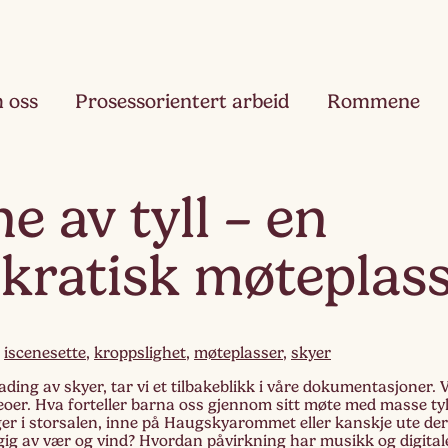
 oss
Prosessorientert arbeid
Rommene
Fjæ
e av tyll – en
Ett
kratisk møteplas
Hau
Toå
Ruk
,
iscenesette
,
kroppslighet
,
møteplasser
,
skyer
Tre
lading av skyer, tar vi et tilbakeblikk i våre dokumentasjoner.
deoer. Hva forteller barna oss gjennom sitt møte med masse tyl
Slør
er i storsalen, inne på Haugskyarommet eller kanskje ute de
Fir
gig av vær og vind? Hvordan påvirkning har musikk og digital