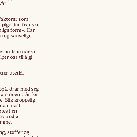
Lagskyan
vår
skya –
 faktorer som
åringen
I følge den franske
nlige form». Han
e og sanselige
» brillene når vi
per oss til å gi
ter utetid.
oppå, drar med seg
t om noen trår for
e. Slik kroppslig
 den mest
tes i en
s tredje
temme.
ng, stoffer og