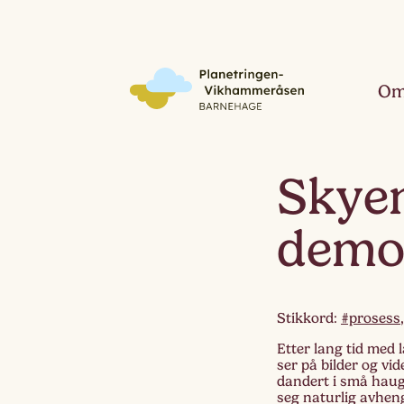
Om
Skyen
demo
Stikkord:
#prosess
Etter lang tid med 
ser på bilder og vi
dandert i små haug
seg naturlig avhen