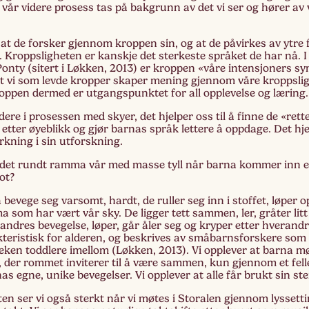
vår videre prosess tas på bakgrunn av det vi ser og hører av 
Lag
 at de forsker gjennom kroppen sin, og at de påvirkes av ytre
Fem
er. Kroppsligheten er kanskje det sterkeste språket de har nå. 
onty (sitert i Løkken, 2013) er kroppen «våre intensjoners sy
t vi som levde kropper skaper mening gjennom våre kroppslig
roppen dermed er utgangspunktet for all opplevelse og læring.
dere i prosessen med skyer, det hjelper oss til å finne de «rette
 etter øyeblikk og gjør barnas språk lettere å oppdage. Det hjel
kning i sin utforskning.
det rundt ramma vår med masse tyll når barna kommer inn et
ot?
bevege seg varsomt, hardt, de ruller seg inn i stoffet, løper 
 som har vært vår sky. De ligger tett sammen, ler, gråter lit
andres bevegelse, løper, går åler seg og kryper etter hverandr
kteristisk for alderen, og beskrives av småbarnsforskere som
leken toddlere imellom (Løkken, 2013). Vi opplever at barna mø
 der rommet inviterer til å være sammen, kun gjennom et felle
rnas egne, unike bevegelser. Vi opplever at alle får brukt sin s
n ser vi også sterkt når vi møtes i Storalen gjennom lyssetti