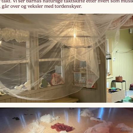
takt. Vi ser barnas naturlige taktskifte etter hvert som musi
yt, går over og veksler med tordenskyer.