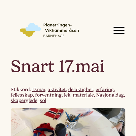
Snart 17.mai
Stikkord:
17.mai
,
aktivitet
,
delaktighet
,
erfaring
,
fellesskap
,
forventning
,
lek
,
materiale
,
Nasjonaldag
,
skaperglede
,
sol