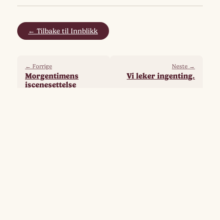
← Tilbake til Innblikk
← Forrige
Neste →
Morgentimens
Vi leker ingenting.
iscenesettelse
Flere fra samme gruppe
God sommer!
Artikler om søvn
Storsalen dekkes til VM