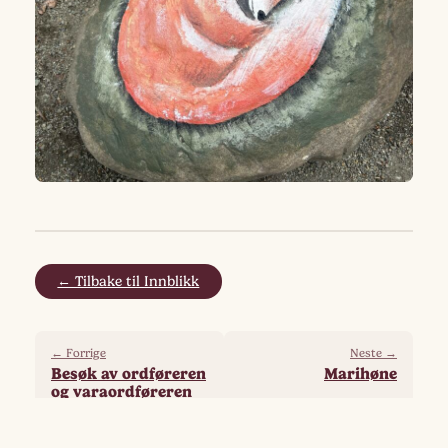
← Tilbake til Innblikk
← Forrige
Neste →
Besøk av ordføreren
Marihøne
og varaordføreren