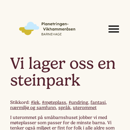
Vi lager oss en
steinpark
Stikkord:
#lek
,
#møteplass
,
#undring
,
fantasi
,
nærmiljø og samfunn
,
språk
,
uterommet
I uterommet på småbarnshuset jobber vi med
møteplasser som passer for de minste barna. Vi
tenker også miljøet er fint for folk i alle aldre som