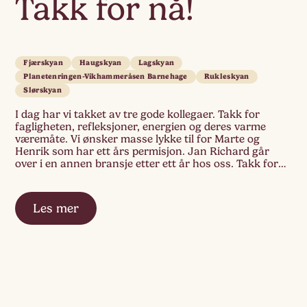
Takk for nå!
Fjærskyan
Haugskyan
Lagskyan
Planetenringen-Vikhammeråsen Barnehage
Rukleskyan
Slørskyan
I dag har vi takket av tre gode kollegaer. Takk for
fagligheten, refleksjoner, energien og deres varme
væremåte. Vi ønsker masse lykke til for Marte og
Henrik som har ett års permisjon. Jan Richard går
over i en annen bransje etter ett år hos oss. Takk for
den fine blåbærbusken til kjøkkenhagen vår og kortet
[…]
Les mer