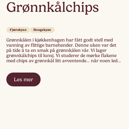
Grønnkålchips
Fjærskyan
Haugskyan
Grønnkålen i kjøkkenhagen har fått godt stell med
vanning av flittige barnehender. Denne uken var det
på tide å ta en smak på grønnkålen vår. Vi lager
grønnkålchips til lunsj. Vi studerer de mørke flakene
med chips av grønnkål litt avventende… når noen leder
vei og tar en smaksprøve hiver flere seg på. Samtalen
rundt […]
Les mer