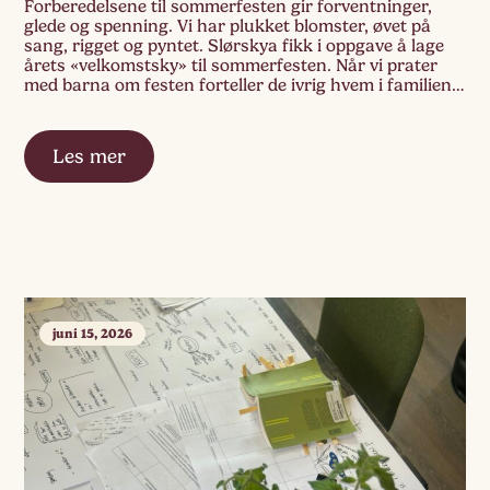
Forberedelsene til sommerfesten gir forventninger,
glede og spenning. Vi har plukket blomster, øvet på
sang, rigget og pyntet. Slørskya fikk i oppgave å lage
årets «velkomstsky» til sommerfesten. Når vi prater
med barna om festen forteller de ivrig hvem i familien
som skal være med og hva de skal ha med av mat. En
ring […]
Les mer
juni 15, 2026