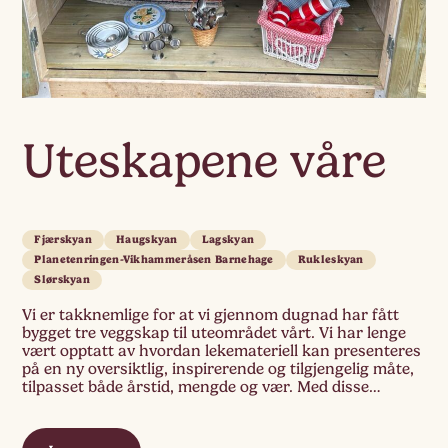
Uteskapene våre
Fjærskyan
Haugskyan
Lagskyan
Planetenringen-Vikhammeråsen Barnehage
Rukleskyan
Slørskyan
Vi er takknemlige for at vi gjennom dugnad har fått
bygget tre veggskap til uteområdet vårt. Vi har lenge
vært opptatt av hvordan lekemateriell kan presenteres
på en ny oversiktlig, inspirerende og tilgjengelig måte,
tilpasset både årstid, mengde og vær. Med disse
skapene prøver vi noe nytt, og vi håper at denne
organiseringen kan bidra […]