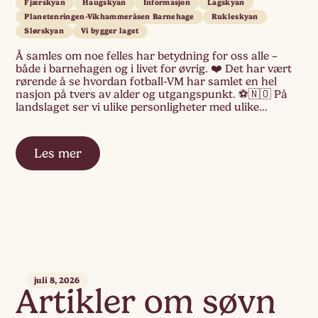
Fjærskyan
Haugskyan
Informasjon
Lagskyan
Planetenringen-Vikhammeråsen Barnehage
Rukleskyan
Slørskyan
Vi bygger laget
Å samles om noe felles har betydning for oss alle –
både i barnehagen og i livet for øvrig. ❤️ Det har vært
rørende å se hvordan fotball-VM har samlet en hel
nasjon på tvers av alder og utgangspunkt. ⚽🇳🇴 På
landslaget ser vi ulike personligheter med ulike
kvaliteter som utfyller hverandre og hjelper hverandre.
[…]
Les mer
juli 8, 2026
Artikler om søvn