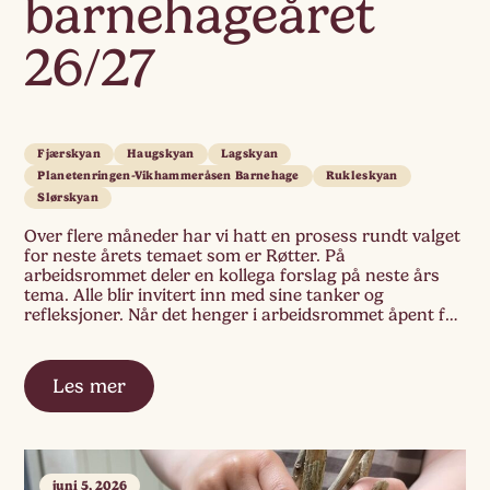
barnehageåret
26/27
Fjærskyan
Haugskyan
Lagskyan
Planetenringen-Vikhammeråsen Barnehage
Rukleskyan
Slørskyan
Over flere måneder har vi hatt en prosess rundt valget
for neste årets temaet som er Røtter. På
arbeidsrommet deler en kollega forslag på neste års
tema. Alle blir invitert inn med sine tanker og
refleksjoner. Når det henger i arbeidsrommet åpent for
alle, modnes tanker rundt temaet. Bildene og tekstene
som henger vekker noe […]
Les mer
juni 5, 2026