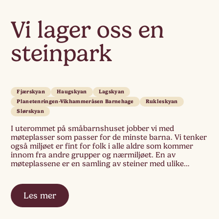
Vi lager oss en
steinpark
Fjærskyan
Haugskyan
Lagskyan
Planetenringen-Vikhammeråsen Barnehage
Rukleskyan
Slørskyan
I uterommet på småbarnshuset jobber vi med
møteplasser som passer for de minste barna. Vi tenker
også miljøet er fint for folk i alle aldre som kommer
innom fra andre grupper og nærmiljøet. En av
møteplassene er en samling av steiner med ulike
motiver av dyr som hører hjemme i nærmiljøet og i det
norske […]
Les mer