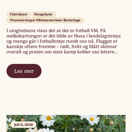
Fjærskyan
Haugskyan
Planetenringen-Vikhammeråsen Barnehage
I omgivelsene vises det at det er fotball VM. På
melkekartongen er det bilde av Nusa i landslagstrøya
og mange går i fotballtrøye rundt oss nå. Flagget er
kanskje oftere fremme – rødt, hvitt og blått skinner
overalt og praten om siste kamp kobler oss lettere
sammen i hverdagssamtalen. Etter frokosten spør vi
to- åringene […]
Les mer
juli 6, 2026