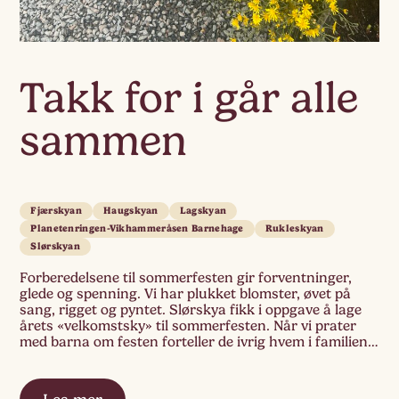
Takk for i går alle
sammen
Fjærskyan
Haugskyan
Lagskyan
Planetenringen-Vikhammeråsen Barnehage
Rukleskyan
Slørskyan
Forberedelsene til sommerfesten gir forventninger,
glede og spenning. Vi har plukket blomster, øvet på
sang, rigget og pyntet. Slørskya fikk i oppgave å lage
årets «velkomstsky» til sommerfesten. Når vi prater
med barna om festen forteller de ivrig hvem i familien
som skal være med og hva de skal ha med av mat. En
ring […]