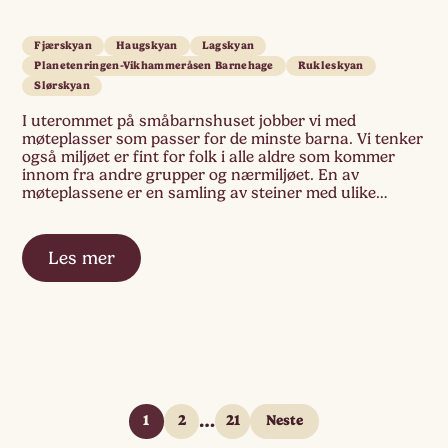
Fjærskyan
Haugskyan
Lagskyan
Planetenringen-Vikhammeråsen Barnehage
Rukleskyan
Slørskyan
I uterommet på småbarnshuset jobber vi med
møteplasser som passer for de minste barna. Vi tenker
også miljøet er fint for folk i alle aldre som kommer
innom fra andre grupper og nærmiljøet. En av
møteplassene er en samling av steiner med ulike
motiver av dyr som hører hjemme i nærmiljøet og i det
norske […]
Les mer
…
1
2
21
Neste