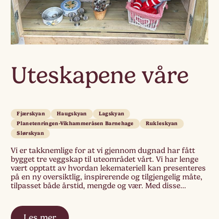
Uteskapene våre
Fjærskyan
Haugskyan
Lagskyan
Planetenringen-Vikhammeråsen Barnehage
Rukleskyan
Slørskyan
Vi er takknemlige for at vi gjennom dugnad har fått
bygget tre veggskap til uteområdet vårt. Vi har lenge
vært opptatt av hvordan lekemateriell kan presenteres
på en ny oversiktlig, inspirerende og tilgjengelig måte,
tilpasset både årstid, mengde og vær. Med disse
skapene prøver vi noe nytt, og vi håper at denne
organiseringen kan bidra […]
Les mer