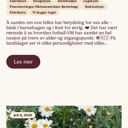
Fjærskyan
Haugskyan
Informasjon
Lagskyan
Planetenringen-Vikhammeråsen Barnehage
Rukleskyan
Slørskyan
Vi bygger laget
Å samles om noe felles har betydning for oss alle –
både i barnehagen og i livet for øvrig. ❤️ Det har vært
rørende å se hvordan fotball-VM har samlet en hel
nasjon på tvers av alder og utgangspunkt. ⚽🇳🇴 På
landslaget ser vi ulike personligheter med ulike
kvaliteter som utfyller hverandre og hjelper hverandre.
[…]
Les mer
juli 6, 2026