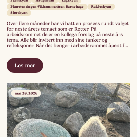
Fjærskyan
Haugskyan
Lagskyan
Planetenringen-Vikhammeråsen Barnehage
Rukleskyan
Slørskyan
Over flere måneder har vi hatt en prosess rundt valget
for neste årets temaet som er Røtter. På
arbeidsrommet deler en kollega forslag på neste års
tema. Alle blir invitert inn med sine tanker og
refleksjoner. Når det henger i arbeidsrommet åpent for
alle, modnes tanker rundt temaet. Bildene og tekstene
som henger vekker noe […]
Les mer
mai 28, 2026