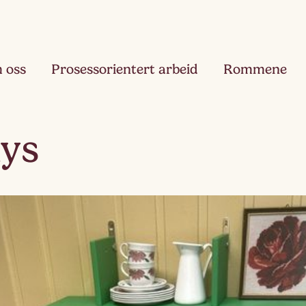
 oss
Prosessorientert arbeid
Rommene
Fjæ
lys
Ett
Hau
Toå
Ruk
Tre
Slør
Fir