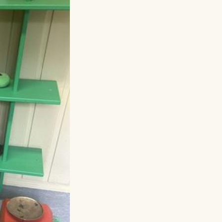
Lagskyan
skya –
åringen