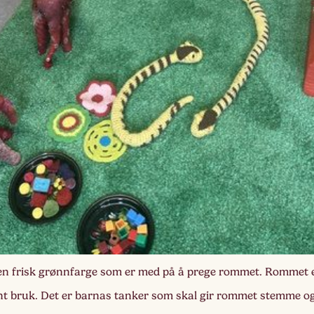
en frisk grønnfarge som er med på å prege rommet. Rommet 
ent bruk. Det er barnas tanker som skal gir rommet stemme o