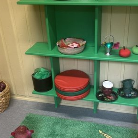
Lag
Fem