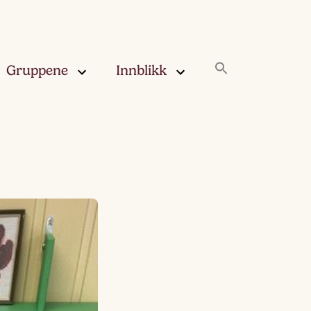
Gruppene
Innblikk
rskya –
Innblikk
åringen
Fjærskyan
gskya –
ringen
Haugskyan
leskya –
Rukleskyan
åringen
Slørskyan
skya –
eåringen