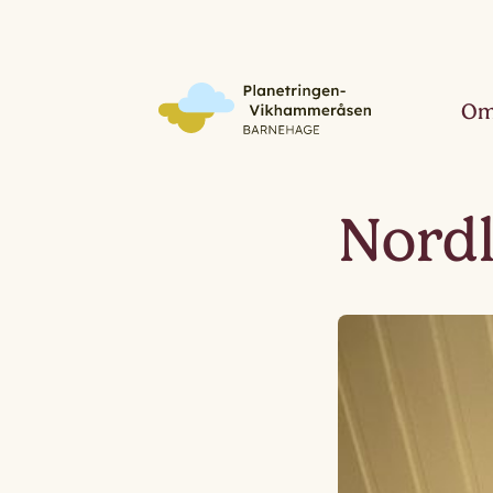
Om
Nord