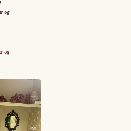
e
er og
er og