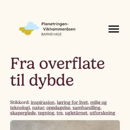
Fra overflate
til dybde
Stikkord:
inspirasjon
,
læring for livet
,
miljø og
teknologi
,
natur
,
oppdagelse
,
samhandling
,
skaperglede
,
tegning
,
tre
,
ugletårnet
,
utforskning