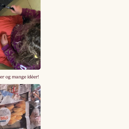
Lagskyan
skya –
åringen
jer og mange idéer!