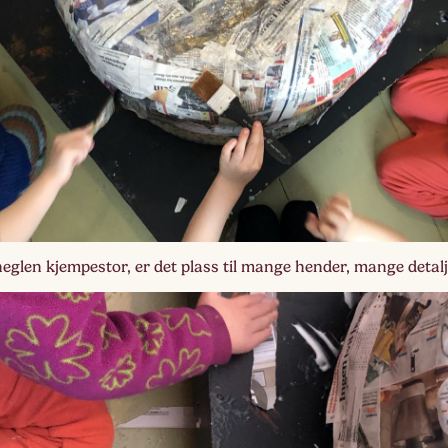
Lag
Fem
eglen kjempestor, er det plass til mange hender, mange detal