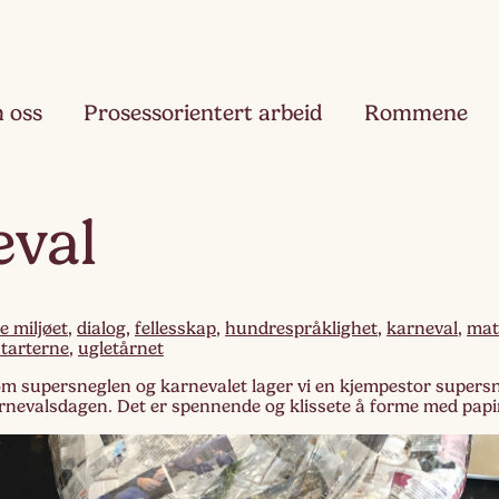
 oss
Prosessorientert arbeid
Rommene
Fjæ
eval
Ett
Hau
Toå
e miljøet
,
dialog
,
fellesskap
,
hundrespråklighet
,
karneval
,
mat
starterne
,
ugletårnet
Ruk
 om supersneglen og karnevalet lager vi en kjempestor supers
Tre
rnevalsdagen. Det er spennende og klissete å forme med papir 
Slør
Fir