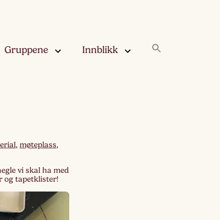
Gruppene
Innblikk
rskya –
Innblikk
åringen
Fjærskyan
gskya –
ringen
Haugskyan
erial
,
møteplass
,
leskya –
Rukleskyan
negle vi skal ha med
åringen
og tapetklister!
Slørskyan
skya –
eåringen