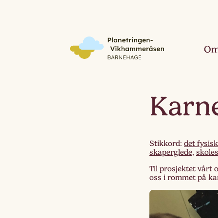
Om
Karn
Stikkord:
det fysisk
skaperglede
,
skole
Til prosjektet vårt
oss i rommet på ka