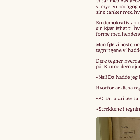
Vi tar med oss arbe
vi mye en pedagog o
sine tanker med hv
En demokratisk pros
sin kjærlighet til 
forme med henden
Men før vi bestemme
tegningene vi hadd
Dere tegner hverda
på. Kunne dere gj
«Nei! Da hadde jeg b
Hvorfor er disse te
«Æ har aldri tegna 
«Strekkene i tegnin