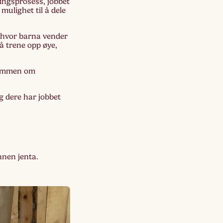
ningsprosess, jobbet
Lagskyan
mulighet til å dele
skya –
åringen
, hvor barna vender
 å trene opp øye,
 sammen om
g dere har jobbet
nnen jenta.