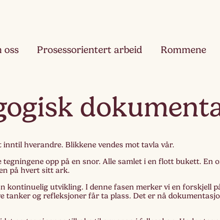
 oss
Prosessorientert arbeid
Rommene
Fjæ
gogisk dokumenta
Ett
Hau
Toå
t inntil hverandre. Blikkene vendes mot tavla vår.
 tegningene opp på en snor. Alle samlet i en flott bukett. En o
Ruk
en på hvert sitt ark.
Tre
En kontinuelig utvikling. I denne fasen merker vi en forskjell p
ye tanker og refleksjoner får ta plass. Det er nå dokumentasjo
Slør
Fir