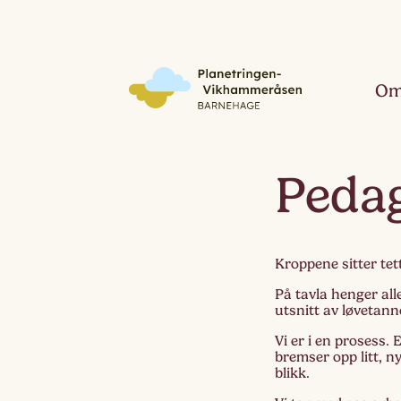
Om
Peda
Kroppene sitter tet
På tavla henger alle
utsnitt av løvetann
Vi er i en prosess. 
bremser opp litt, n
blikk.