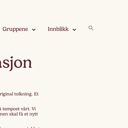
Gruppene
Innblikk
rskya –
Innblikk
sjon
åringen
Fjærskyan
gskya –
ringen
Haugskyan
riginal tolkning. Et
leskya –
Rukleskyan
åringen
å tempoet vårt. Vi
Slørskyan
nen skal få et nytt
skya –
eåringen