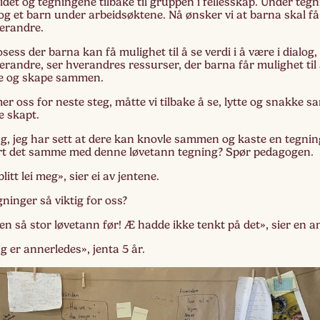
idet og tegningene tilbake til gruppen i fellesskap. Under teg
g et barn under arbeidsøktene. Nå ønsker vi at barna skal få 
erandre.
Lag
Fem
ess der barna kan få mulighet til å se verdi i å være i dialog
hverandre, ser hverandres ressurser, der barna får mulighet til
e og skape sammen.
r oss for neste steg, måtte vi tilbake å se, lytte og snakke
e skapt.
g, jeg har sett at dere kan knovle sammen og kaste en tegnin
ort det samme med denne løvetann tegning? Spør pedagogen.
litt lei meg», sier ei av jentene.
gninger så viktig for oss?
en så stor løvetann før! Æ hadde ikke tenkt på det», sier en a
g er annerledes», jenta 5 år.