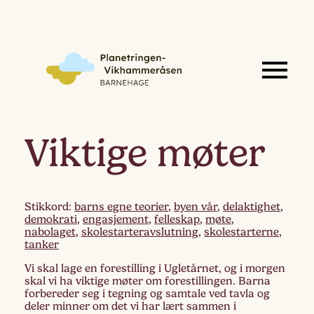
Viktige møter
Stikkord:
barns egne teorier
,
byen vår
,
delaktighet
,
demokrati
,
engasjement
,
felleskap
,
møte
,
nabolaget
,
skolestarteravslutning
,
skolestarterne
,
tanker
Vi skal lage en forestilling i Ugletårnet, og i morgen
skal vi ha viktige møter om forestillingen. Barna
forbereder seg i tegning og samtale ved tavla og
deler minner om det vi har lært sammen i