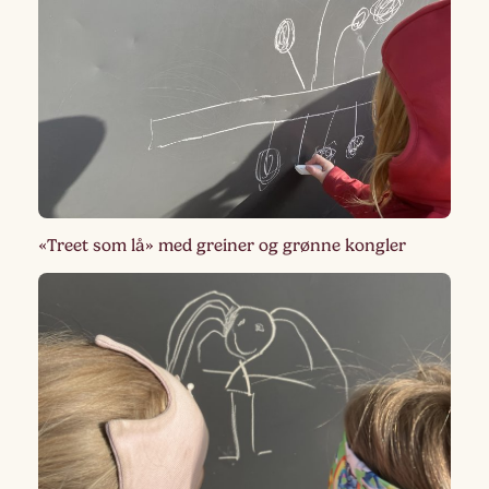
«Treet som lå» med greiner og grønne kongler