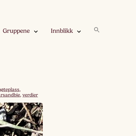
Gruppene
Innblikk
rskya –
Innblikk
åringen
Fjærskyan
gskya –
ringen
Haugskyan
øteplass
,
årsandbie
,
verdier
leskya –
Rukleskyan
åringen
Slørskyan
skya –
eåringen