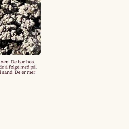
Lagskyan
skya –
åringen
anen. De bor hos
nde å følge med på.
d sand. De er mer