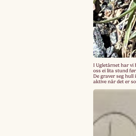
I Ugletårnet har v
oss ei lita stund fø
De graver seg hull 
aktive når det er s