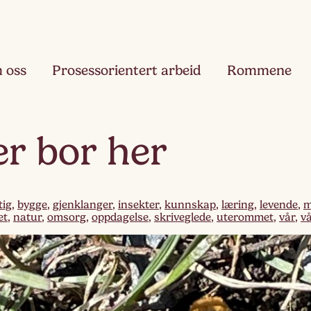
 oss
Prosessorientert arbeid
Rommene
Fjæ
ier bor her
Ett
Hau
Toå
tig
,
bygge
,
gjenklanger
,
insekter
,
kunnskap
,
læring
,
levende
,
m
et
,
natur
,
omsorg
,
oppdagelse
,
skriveglede
,
uterommet
,
vår
,
v
Ruk
Tre
Slør
Fir