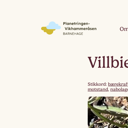
Om
Villb
Stikkord:
bærekraf
motstand
,
nabolag