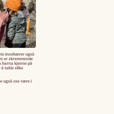
Dette innebærer også
det er skremmende
 la barna kjenne på
å takle slike
de også oss være i