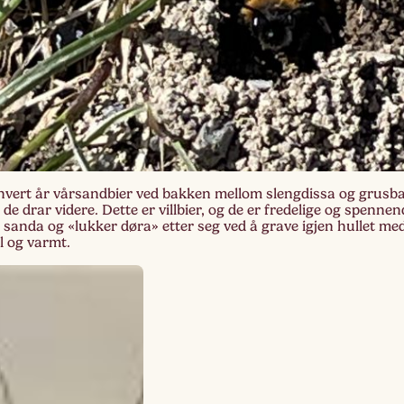
Lag
Fem
i hvert år vårsandbier ved bakken mellom slengdissa og grusb
r de drar videre. Dette er villbier, og de er fredelige og spenne
i sanda og «lukker døra» etter seg ved å grave igjen hullet me
ol og varmt.