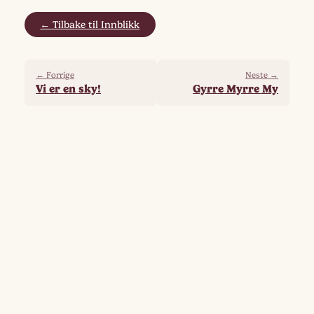
← Tilbake til Innblikk
← Forrige
Neste →
Vi er en sky!
Gyrre Myrre My
Flere fra samme gruppe
God sommer!
Artikler om søvn
Storsalen dekkes til VM