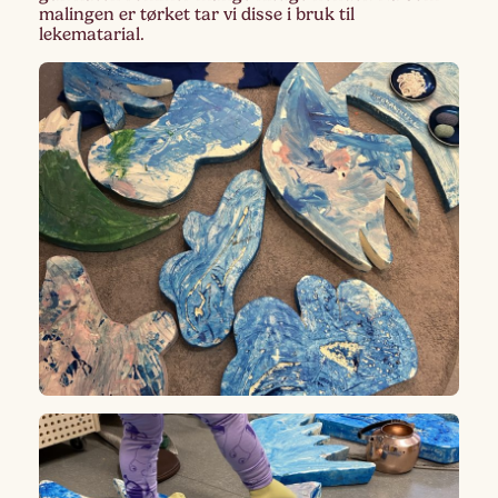
malingen er tørket tar vi disse i bruk til
lekematarial.