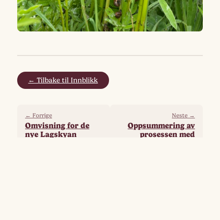
← Tilbake til Innblikk
← Forrige
Neste →
Omvisning for de
Oppsummering av
nye Lagskyan
prosessen med
Haugskya
Flere fra samme gruppe
God sommer!
Artikler om søvn