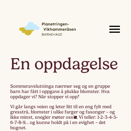
En oppdagelse
Sommeravslutninga nærmer seg og en gruppe
barn har fått i oppgave å plukke blomster. Hva
oppdager vi? Når stopper vi opp?
Vi går langs veien og leter litt til en eng fylt med
gresstrå, blomster i ulike farger og fasonger – og
ikke minst, snegler møter oss🐌 Vi teller: 1-2-3-4-5-
6-7-8-9… og kunne holdt på i en evighet – det
bugnet.