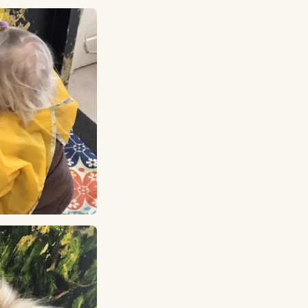
Lagskyan
skya –
åringen