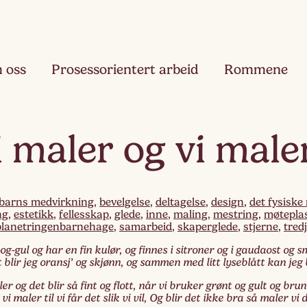
 oss
Prosessorientert arbeid
Rommene
Fjæ
i maler og vi mal
Ett
Hau
Toå
barns medvirkning
,
bevelgelse
,
deltagelse
,
design
,
det fysiske 
ng
,
estetikk
,
fellesskap
,
glede
,
inne
,
maling
,
mestring
,
møtepla
planetringenbarnehage
,
samarbeid
,
skaperglede
,
stjerne
,
tred
Ruk
Tre
og-gul og har en fin kulør, og finnes i sitroner og i gaudaost og s
 blir jeg oransj’ og skjønn, og sammen med litt lyseblått kan jeg b
Slør
er og det blir så fint og flott, når vi bruker grønt og gult og brun
Fir
vi maler til vi får det slik vi vil, Og blir det ikke bra så maler vi 