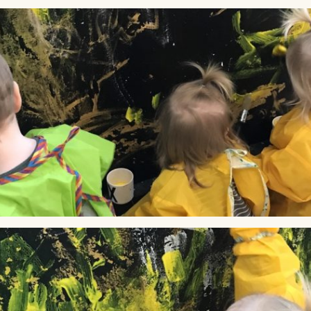
Lag
Fem