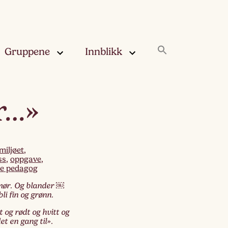
Gruppene
Innblikk
rskya –
Innblikk
er…»
åringen
Fjærskyan
gskya –
ringen
Haugskyan
miljøet
,
ss
,
oppgave
,
je pedagog
leskya –
Rukleskyan
åringen
mør
.
Og blander ￼
li fin og grønn.
Slørskyan
skya –
t og rødt og hvitt og
eåringen
det en gang til».