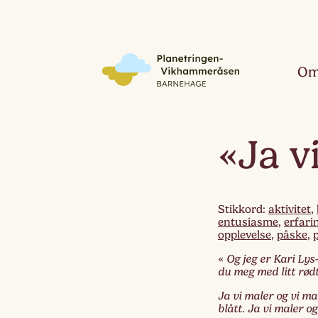
Om
«Ja v
Stikkord:
aktivitet
,
entusiasme
,
erfari
opplevelse
,
påske
,
«
Og jeg er Kari Lys-
du meg med litt rødt
Ja vi maler og vi mal
blått
.
Ja vi maler og 