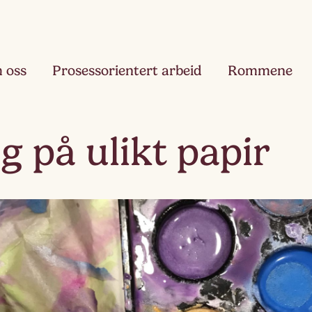
 oss
Prosessorientert arbeid
Rommene
Fjæ
g på ulikt papir
Ett
Hau
Toå
Ruk
Tre
Slør
Fir