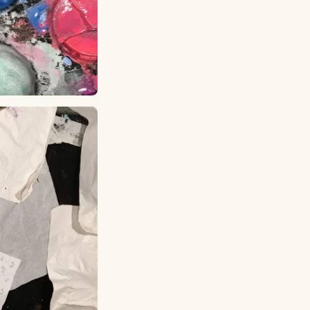
Lagskyan
skya –
åringen