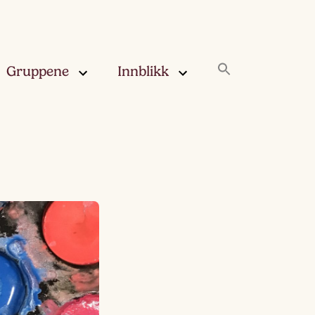
Gruppene
Innblikk
rskya –
Innblikk
åringen
Fjærskyan
gskya –
ringen
Haugskyan
leskya –
Rukleskyan
åringen
Slørskyan
skya –
eåringen