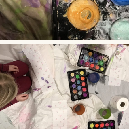
Lag
Fem