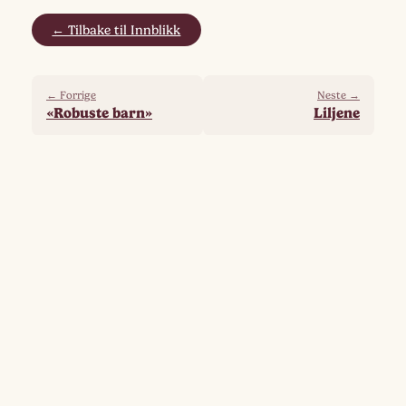
← Tilbake til Innblikk
← Forrige
Neste →
«Robuste barn»
Liljene
Flere fra samme gruppe
God sommer!
Artikler om søvn
Storsalen dekkes til VM