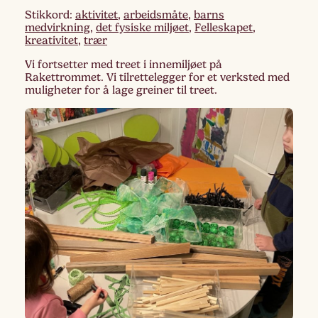
Stikkord:
aktivitet
,
arbeidsmåte
,
barns
medvirkning
,
det fysiske miljøet
,
Felleskapet
,
kreativitet
,
trær
Vi fortsetter med treet i innemiljøet på
Rakettrommet. Vi tilrettelegger for et verksted med
muligheter for å lage greiner til treet.