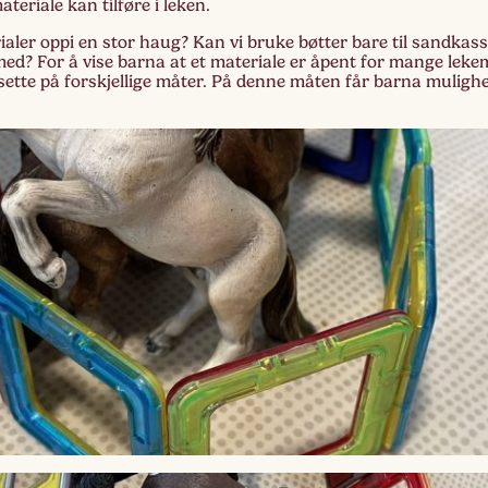
teriale kan tilføre i leken.
rialer oppi en stor haug? Kan vi bruke bøtter bare til sandkass
Lag
med? For å vise barna at et materiale er åpent for mange leke
Fem
ette på forskjellige måter. På denne måten får barna mulighe