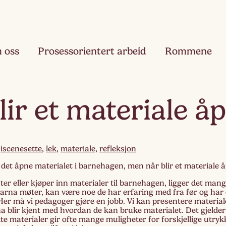
 oss
Prosessorientert arbeid
Rommene
Fjæ
lir et materiale å
Ett
Hau
Toå
,
iscenesette
,
lek
,
materiale
,
refleksjon
det åpne materialet i barnehagen, men når blir et materiale 
Ruk
Tre
nter eller kjøper inn materialer til barnehagen, ligger det man
barna møter, kan være noe de har erfaring med fra før og har
 Her må vi pedagoger gjøre en jobb. Vi kan presentere materiale
Slør
 blir kjent med hvordan de kan bruke materialet. Det gjelder
Fir
te materialer gir ofte mange muligheter for forskjellige utr