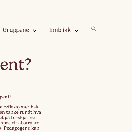
Gruppene
Innblikk
rskya –
Innblikk
pent?
åringen
Fjærskyan
gskya –
ringen
Haugskyan
åpent?
leskya –
Rukleskyan
åringen
ge refleksjoner bak.
 en tanke rundt hva
Slørskyan
t på forskjellige
skya –
 spesielt abstrakte
eåringen
ykk. Pedagogene kan