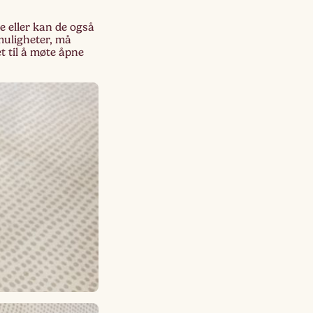
Lagskyan
e eller kan de også
skya –
muligheter, må
åringen
t til å møte åpne