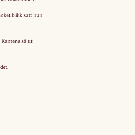
enket blikk satt hun
 Kantene så ut
det.