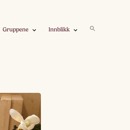
Gruppene
Innblikk
rskya –
Innblikk
åringen
Fjærskyan
gskya –
ringen
Haugskyan
leskya –
Rukleskyan
åringen
Slørskyan
skya –
eåringen