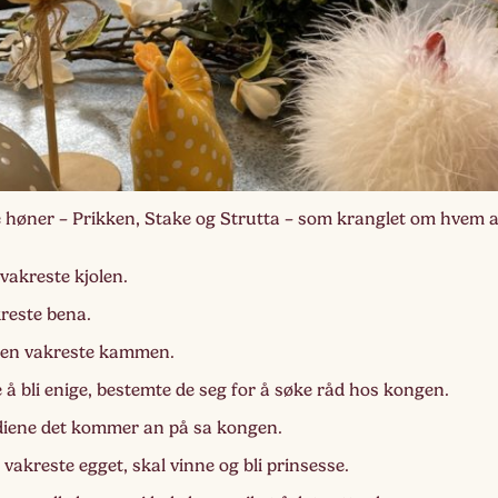
Lag
Fem
e høner – Prikken, Stake og Strutta – som kranglet om hvem
vakreste kjolen.
reste bena.
den vakreste kammen.
e å bli enige, bestemte de seg for å søke råd hos kongen.
rdiene det kommer an på sa kongen.
vakreste egget, skal vinne og bli prinsesse.