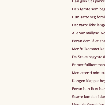
Han gikk ut i parke
Den første som beg
Hun satte seg forsik
Det varte ikke leng
Alle var målløse. No
Foran dem lå et sn
Mer fullkommet kan 
Da Stake begynte å
Et mer fullkomment
Men etter ti minutt
Kongen klappet høy
Foran han lå et høn
Større kan det ikke 
Mens de fremdeles 