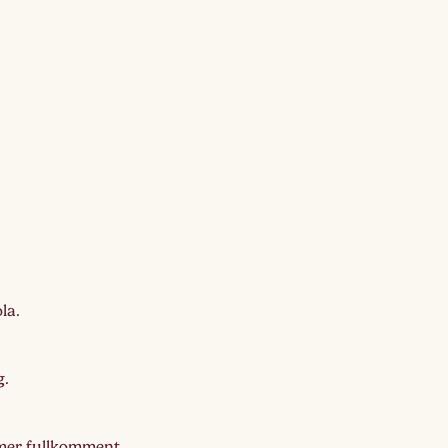
la.
g.
r mer fullkomment