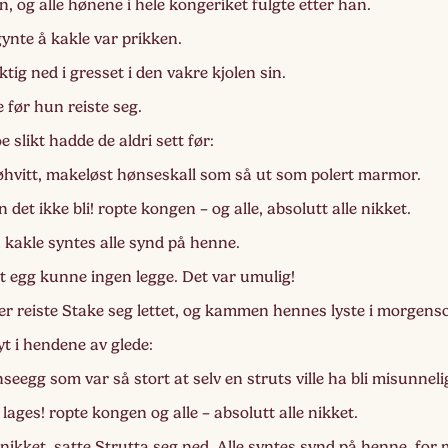
n, og alle hønene i hele kongeriket fulgte etter han.
ynte å kakle var prikken.
tig ned i gresset i den vakre kjolen sin.
e før hun reiste seg.
e slikt hadde de aldri sett før:
øhvitt, makeløst hønseskall som så ut som polert marmor.
det ikke bli! ropte kongen – og alle, absolutt alle nikket.
 kakle syntes alle synd på henne.
 egg kunne ingen legge. Det var umulig!
er reiste Stake seg lettet, og kammen hennes lyste i morgenso
t i hendene av glede:
seegg som var så stort at selv en struts ville ha bli misunneli
lages! ropte kongen og alle – absolutt alle nikket.
nikket, satte Strutta seg ned. Alle syntes synd på henne, fo