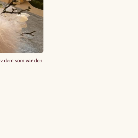
Lagskyan
skya –
åringen
 av dem som var den