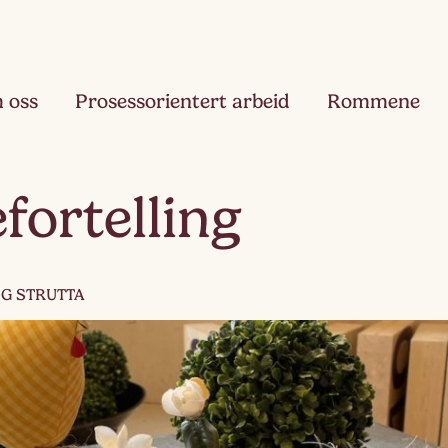
 oss
Prosessorientert arbeid
Rommene
Fjæ
fortelling
Ett
Hau
Toå
OG STRUTTA
Ruk
Tre
Slør
Fir