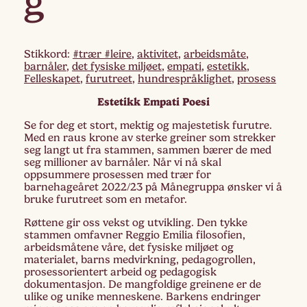
g
Stikkord:
#trær #leire
,
aktivitet
,
arbeidsmåte
,
barnåler
,
det fysiske miljøet
,
empati
,
estetikk
,
Felleskapet
,
furutreet
,
hundrespråklighet
,
prosess
Estetikk Empati Poesi
Se for deg et stort, mektig og majestetisk furutre.
Med en raus krone av sterke greiner som strekker
seg langt ut fra stammen, sammen bærer de med
seg millioner av barnåler. Når vi nå skal
oppsummere prosessen med trær for
barnehageåret 2022/23 på Månegruppa ønsker vi å
bruke furutreet som en metafor.
Røttene gir oss vekst og utvikling. Den tykke
stammen omfavner Reggio Emilia filosofien,
arbeidsmåtene våre, det fysiske miljøet og
materialet, barns medvirkning, pedagogrollen,
prosessorientert arbeid og pedagogisk
dokumentasjon. De mangfoldige greinene er de
ulike og unike menneskene. Barkens endringer