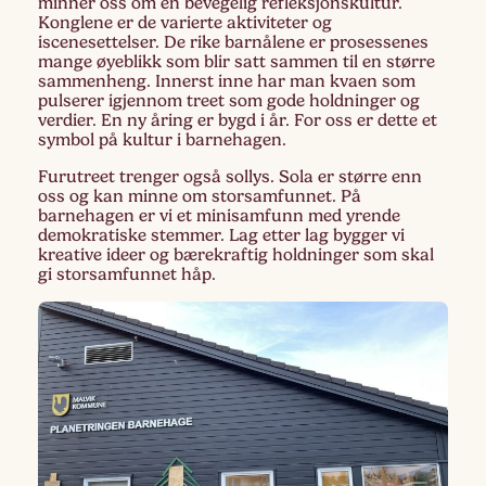
minner oss om en bevegelig refleksjonskultur.
Konglene er de varierte aktiviteter og
iscenesettelser. De rike barnålene er prosessenes
mange øyeblikk som blir satt sammen til en større
sammenheng. Innerst inne har man kvaen som
pulserer igjennom treet som gode holdninger og
verdier. En ny åring er bygd i år. For oss er dette et
symbol på kultur i barnehagen.
Furutreet trenger også sollys. Sola er større enn
oss og kan minne om storsamfunnet. På
barnehagen er vi et minisamfunn med yrende
demokratiske stemmer. Lag etter lag bygger vi
kreative ideer og bærekraftig holdninger som skal
gi storsamfunnet håp.