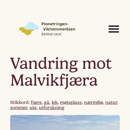
Vandring mot
Malvikfjæra
Stikkord:
fjære
,
gå
,
lek
,
møteplass
,
nærmiljø
,
natur
,
sommer
,
ute
,
utforskning