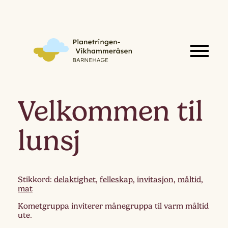
Velkommen til
lunsj
Stikkord:
delaktighet
,
felleskap
,
invitasjon
,
måltid
,
mat
Kometgruppa inviterer månegruppa til varm måltid
ute.