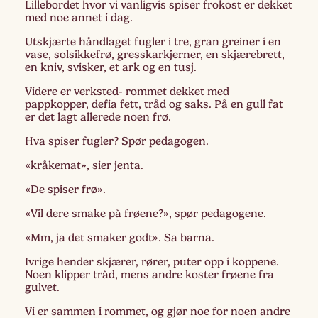
Lillebordet hvor vi vanligvis spiser frokost er dekket
med noe annet i dag.
Utskjærte håndlaget fugler i tre, gran greiner i en
vase, solsikkefrø, gresskarkjerner, en skjærebrett,
en kniv, svisker, et ark og en tusj.
Videre er verksted- rommet dekket med
pappkopper, defia fett, tråd og saks. På en gull fat
er det lagt allerede noen frø.
Hva spiser fugler? Spør pedagogen.
«kråkemat», sier jenta.
«De spiser frø».
«Vil dere smake på frøene?», spør pedagogene.
«Mm, ja det smaker godt». Sa barna.
Ivrige hender skjærer, rører, puter opp i koppene.
Noen klipper tråd, mens andre koster frøene fra
gulvet.
Vi er sammen i rommet, og gjør noe for noen andre