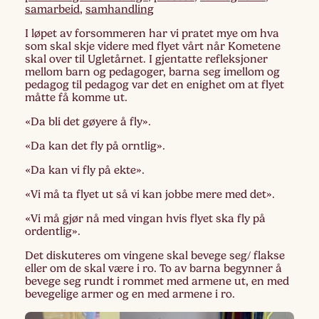
samarbeid
,
samhandling
I løpet av forsommeren har vi pratet mye om hva
som skal skje videre med flyet vårt når Kometene
skal over til Ugletårnet. I gjentatte refleksjoner
mellom barn og pedagoger, barna seg imellom og
pedagog til pedagog var det en enighet om at flyet
måtte få komme ut.
«Da bli det gøyere å fly».
«Da kan det fly på orntlig».
«Da kan vi fly på ekte».
«Vi må ta flyet ut så vi kan jobbe mere med det».
«Vi må gjør nå med vingan hvis flyet ska fly på
ordentlig».
Det diskuteres om vingene skal bevege seg/ flakse
eller om de skal være i ro. To av barna begynner å
bevege seg rundt i rommet med armene ut, en med
bevegelige armer og en med armene i ro.