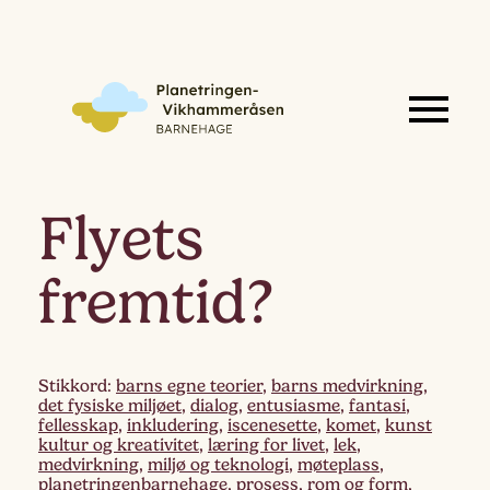
Flyets
fremtid?
Stikkord:
barns egne teorier
,
barns medvirkning
,
det fysiske miljøet
,
dialog
,
entusiasme
,
fantasi
,
fellesskap
,
inkludering
,
iscenesette
,
komet
,
kunst
kultur og kreativitet
,
læring for livet
,
lek
,
medvirkning
,
miljø og teknologi
,
møteplass
,
planetringenbarnehage
,
prosess
,
rom og form
,