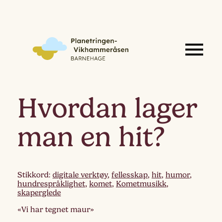
Hvordan lager
man en hit?
Stikkord:
digitale verktøy
,
fellesskap
,
hit
,
humor
,
hundrespråklighet
,
komet
,
Kometmusikk
,
skaperglede
«Vi har tegnet maur»