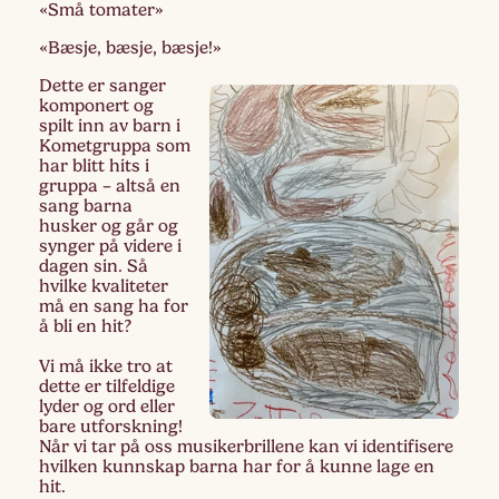
«Små tomater»
«Bæsje, bæsje, bæsje!»
Dette er sanger
komponert og
spilt inn av barn i
Kometgruppa som
har blitt hits i
gruppa – altså en
sang barna
husker og går og
synger på videre i
dagen sin. Så
hvilke kvaliteter
må en sang ha for
å bli en hit?
Vi må ikke tro at
dette er tilfeldige
lyder og ord eller
bare utforskning!
Når vi tar på oss musikerbrillene kan vi identifisere
hvilken kunnskap barna har for å kunne lage en
hit.