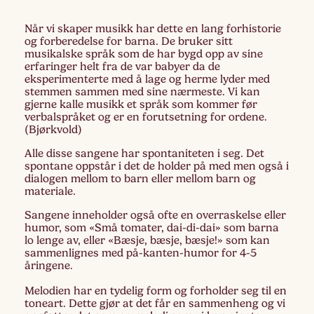
Når vi skaper musikk har dette en lang forhistorie
og forberedelse for barna. De bruker sitt
musikalske språk som de har bygd opp av sine
erfaringer helt fra de var babyer da de
eksperimenterte med å lage og herme lyder med
stemmen sammen med sine nærmeste. Vi kan
gjerne kalle musikk et språk som kommer før
verbalspråket og er en forutsetning for ordene.
(Bjørkvold)
Alle disse sangene har spontaniteten i seg. Det
spontane oppstår i det de holder på med men også i
dialogen mellom to barn eller mellom barn og
materiale.
Sangene inneholder også ofte en overraskelse eller
humor, som «Små tomater, dai-di-dai» som barna
lo lenge av, eller «Bæsje, bæsje, bæsje!» som kan
sammenlignes med på-kanten-humor for 4-5
åringene.
Melodien har en tydelig form og forholder seg til en
toneart. Dette gjør at det får en sammenheng og vi