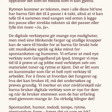
oppfatter det som en melodi som vi kan gjenta.
Rytmen kommer av teksten, men i alle disse hit’ene
har barna fått det til å passe i 4-takt, altså at vi kan
telle til 4 sammen med sangen ved enten å legge
inn pause eller strekke teksten så det passer eller
fylle inn noen «Ja, ja».
De digitale verktøyene gir mange nye muligheter,
men med sine blinkende farger og utallige knapper
kan de være til hinder for at barna får brukt hele
sitt musikalske språk og ikke minst for
spontaniteten og humoren. Vi erfarer at med nye
verktøy som GarageBand på Ipad, trenger vi mye
tid til å prøve ut og jobbe med verktøyet selv om
materialet toner og rytme er kjent. Det er litt som
en kunstmaler som får et helt nytt verktøy til
arbeidet. For å finne ut hvordan det fungerer og
hva det kan brukes til, må det undersøkes og
prøves grundig. Vi merker en stor nivåforskjell når
barna bruker digitale verktøy som er nye for dem
og når de bruker stemmen som de har erfaring
med gjennom mange år. Da virkelig klinger det!
Spontanitet, humor, melodi, tempo, rytme,
gjentagelser, form – høres det ut som en hit?