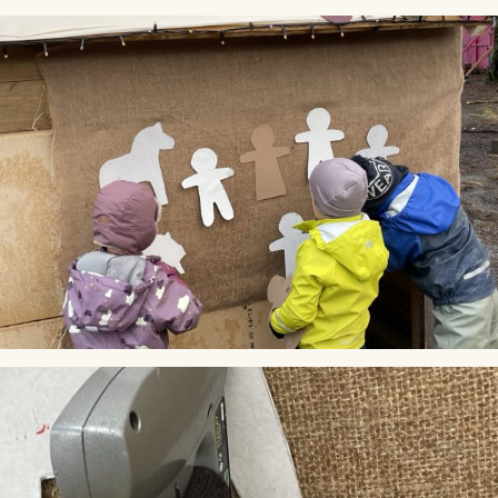
Lag
Fem