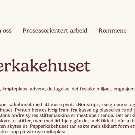
 oss
Prosessorientert arbeid
Rommene
Fjæ
erkakehuset
Ett
Hau
Toå
,
#møteplass
,
advent
,
deltagelse
,
det fysiske miljøet
,
engasjem
Ruk
pperkakehuset med litt mere pynt. «Nonstop», «seigmenn», og
Tre
å huset. Pynten hentes ivrig fram fra kassa og plasseres rund 
ens andre synes stiftemaskina er mest spennende. Det er ikke
skyte ut stifter, men med litt hjelp går det. « Æ fikk d t når æ 
Slør
ten skytes ut. Pepperkakehuset tar sakte men sikkert form ett
Fir
ukker opp på vår nye møteplass.