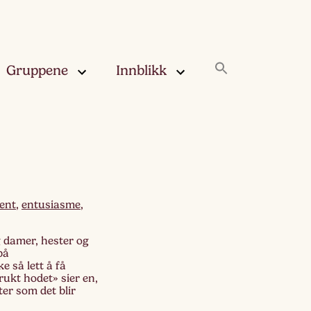
Gruppene
Innblikk
rskya –
Innblikk
åringen
Fjærskyan
gskya –
ringen
Haugskyan
ent
,
entusiasme
,
leskya –
Rukleskyan
 damer, hester og
åringen
på
 så lett å få
Slørskyan
brukt hodet» sier en,
skya –
er som det blir
eåringen