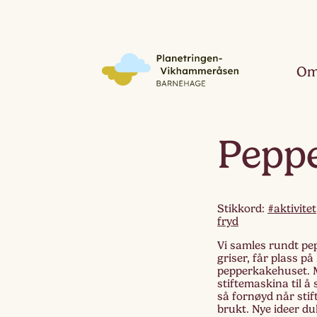
Om
Pepp
Stikkord:
#aktivitet
fryd
Vi samles rundt pe
griser, får plass p
pepperkakehuset. M
stiftemaskina til å 
så fornøyd når stif
brukt. Nye ideer d