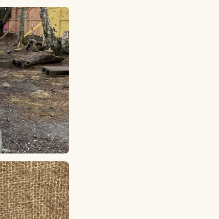
Lagskyan
skya –
åringen