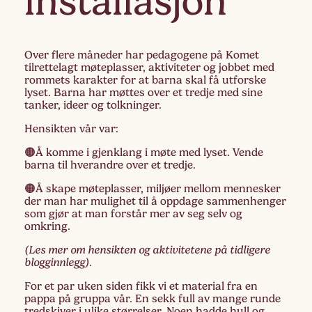
installasjon
Over flere måneder har pedagogene på Komet
tilrettelagt møteplasser, aktiviteter og jobbet med
rommets karakter for at barna skal få utforske
lyset. Barna har møttes over et tredje med sine
tanker, ideer og tolkninger.
Hensikten vår var:
🟠Å komme i gjenklang i møte med lyset. Vende
barna til hverandre over et tredje.
🟠Å skape møteplasser, miljøer mellom mennesker
der man har mulighet til å oppdage sammenhenger
som gjør at man forstår mer av seg selv og
omkring.
(Les mer om hensikten og aktivitetene på tidligere
blogginnlegg).
For et par uken siden fikk vi et material fra en
pappa på gruppa vår. En sekk full av mange runde
tredskiver i ulike størrelser. Noen hadde hull og