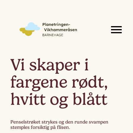
Vi skaper i
fargene rødt,
hvitt og blått
Penselstrøket strykes og den runde svampen
stemples forsiktig på flisen.