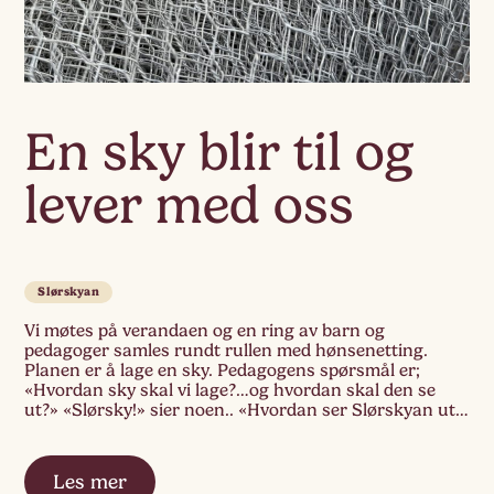
En sky blir til og
lever med oss
Slørskyan
Vi møtes på verandaen og en ring av barn og
pedagoger samles rundt rullen med hønsenetting.
Planen er å lage en sky. Pedagogens spørsmål er;
«Hvordan sky skal vi lage?…og hvordan skal den se
ut?» «Slørsky!» sier noen.. «Hvordan ser Slørskyan ut
da?» «Kvit!» roper flere ut. «Kanskje vi kan heng opp
den med strøm […]
Les mer