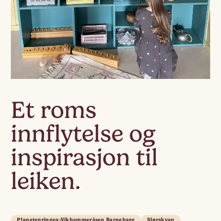
Et roms
innflytelse og
inspirasjon til
leiken.
Planetenringen-Vikhammeråsen Barnehage
Slørskyan