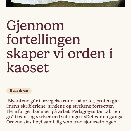
Gjennom
fortellingen
skaper vi orden i
kaoset
Haugskyan
‘Blyantene går i bevegelse rundt på arket, praten går
imens skribleriene, sirklene og strekene fortsetter.
Flere farger kommer på arket. Pedagogen tar tak i en
grå blyant og skriver ned setningen «Det var en gang».
Ordene sies høyt samtidig som tradisjonssetningen
blir skrevet ned. «Lillebror og lillesøster skulle ut for å