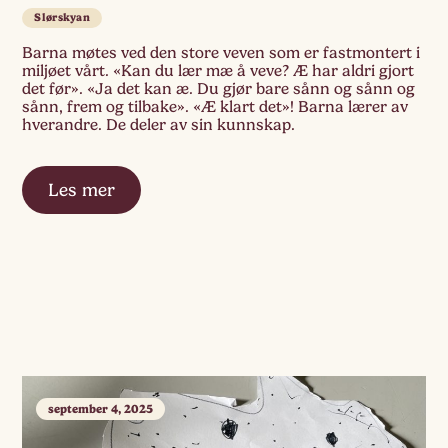
Slørskyan
Barna møtes ved den store veven som er fastmontert i
miljøet vårt. «Kan du lær mæ å veve? Æ har aldri gjort
det før». «Ja det kan æ. Du gjør bare sånn og sånn og
sånn, frem og tilbake». «Æ klart det»! Barna lærer av
hverandre. De deler av sin kunnskap.
Les mer
september 4, 2025