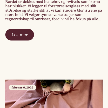
Bordet er dekket med hestehov og hvitveis som barna
har plukket. Vi legger til forstørrelsesglass med ulik
størrelse og styrke slik at vi kan studere blomstrene på
nært hold. Vi velger tynne svarte tusjer som
tegneredskap til omrisset, fordi vi vil ha fokus på alle
de små detaljene. Vi setter to ulike blomster sammen
for […]
Les mer
februar 6, 2026