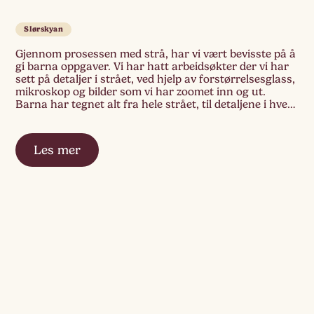
Slørskyan
Gjennom prosessen med strå, har vi vært bevisste på å
gi barna oppgaver. Vi har hatt arbeidsøkter der vi har
sett på detaljer i strået, ved hjelp av forstørrelsesglass,
mikroskop og bilder som vi har zoomet inn og ut.
Barna har tegnet alt fra hele strået, til detaljene i hvert
unike strå. Denne uka var […]
Les mer