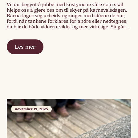
Vi har begynt å jobbe med kostymene våre som skal
hjelpe oss å gjøre oss om til skyer på karnevalsdagen.
Barna lager seg arbeidstegninger med idéene de har,
fordi når tankene forklares for andre eller nedtegnes,
da blir de både videreutviklet og mer virkelige. Så går
de i gang med selve syarbeidet. Gruppa har god […]
Les mer
november 19, 2025