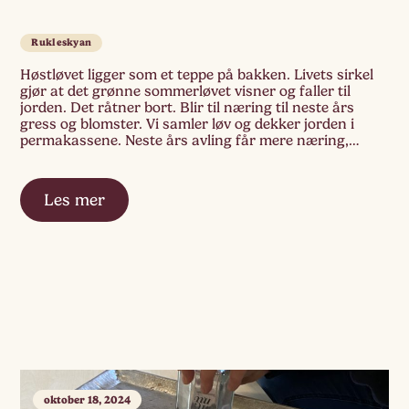
Rukleskyan
Høstløvet ligger som et teppe på bakken. Livets sirkel
gjør at det grønne sommerløvet visner og faller til
jorden. Det råtner bort. Blir til næring til neste års
gress og blomster. Vi samler løv og dekker jorden i
permakassene. Neste års avling får mere næring,
gjødsel skapt av naturen selv, og mens vi venter ligger
[…]
Les mer
oktober 18, 2024