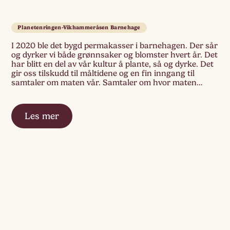
Planetenringen-Vikhammeråsen Barnehage
I 2020 ble det bygd permakasser i barnehagen. Der sår
og dyrker vi både grønnsaker og blomster hvert år. Det
har blitt en del av vår kultur å plante, så og dyrke. Det
gir oss tilskudd til måltidene og en fin inngang til
samtaler om maten vår. Samtaler om hvor maten
kommer fra, hva den […]
Les mer