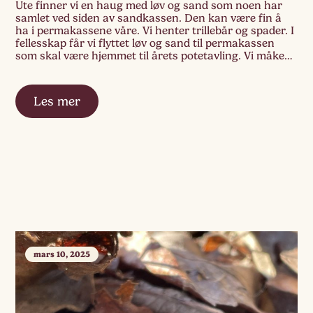
Ute finner vi en haug med løv og sand som noen har
samlet ved siden av sandkassen. Den kan være fin å
ha i permakassene våre. Vi henter trillebår og spader. I
fellesskap får vi flyttet løv og sand til permakassen
som skal være hjemmet til årets potetavling. Vi måker
opp i kassen, graver i […]
Les mer
mars 10, 2025