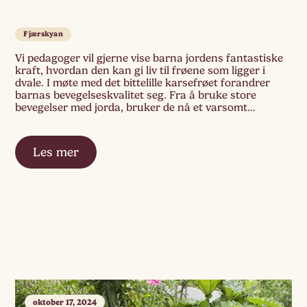
Fjærskyan
Vi pedagoger vil gjerne vise barna jordens fantastiske
kraft, hvordan den kan gi liv til frøene som ligger i
dvale. I møte med det bittelille karsefrøet forandrer
barnas bevegelseskvalitet seg. Fra å bruke store
bevegelser med jorda, bruker de nå et varsomt
pinsettgrep på frøet. Inni dette glasset med jord, fant vi
en liten potet! […]
Les mer
oktober 17, 2024