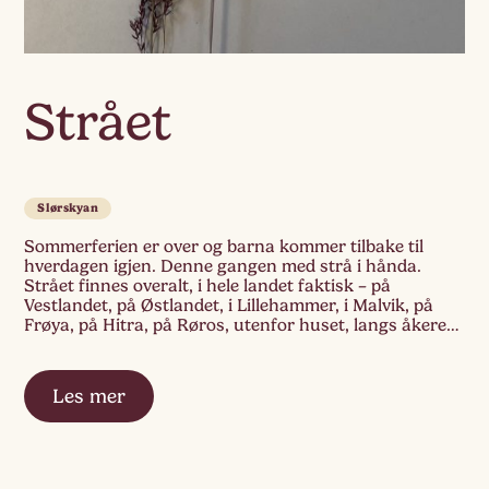
Strået
Slørskyan
Sommerferien er over og barna kommer tilbake til
hverdagen igjen. Denne gangen med strå i hånda.
Strået finnes overalt, i hele landet faktisk – på
Vestlandet, på Østlandet, i Lillehammer, i Malvik, på
Frøya, på Hitra, på Røros, utenfor huset, langs åkeren,
til farmor, ja alle plasser vi har vært i sommer. Stråene
studeres – […]
Les mer