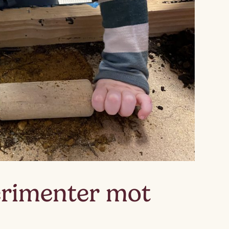
Lagskyan
skya –
åringen
rimenter mot