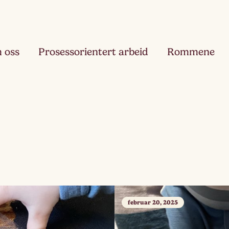
 oss
Prosessorientert arbeid
Rommene
Fjæ
Ett
Hau
Toå
Ruk
Tre
februar 20, 2025
Slør
Fir