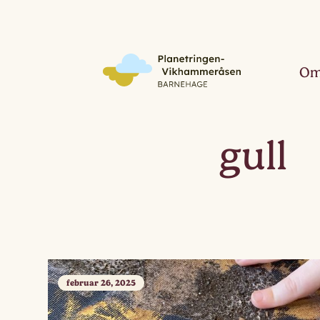
Om
gull
februar 26, 2025