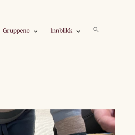
Gruppene
Innblikk
rskya –
Innblikk
åringen
Fjærskyan
gskya –
ringen
Haugskyan
leskya –
Rukleskyan
åringen
Slørskyan
skya –
eåringen