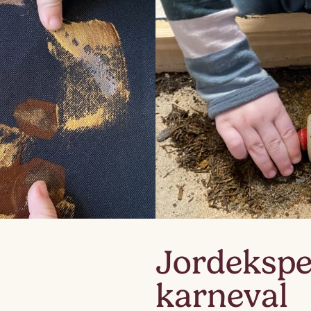
Lag
Fem
Jordekspe
karneval