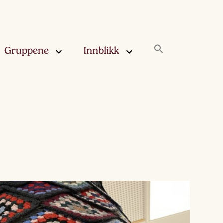
Gruppene
Innblikk
rskya –
Innblikk
åringen
Fjærskyan
gskya –
ringen
Haugskyan
leskya –
Rukleskyan
åringen
Slørskyan
skya –
eåringen