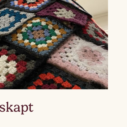
Lagskyan
skya –
åringen
 skapt