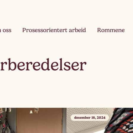
 oss
Prosessorientert arbeid
Rommene
Fjæ
orberedelser
Ett
Hau
Toå
Ruk
Tre
desember 16, 2024
Slør
Fir