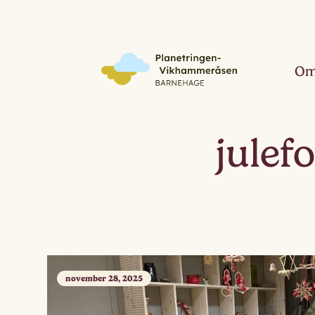
Om
julef
november 28, 2025