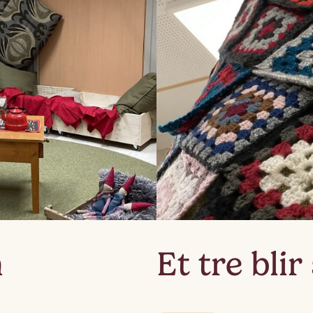
Lag
Fem
n
Et tre blir